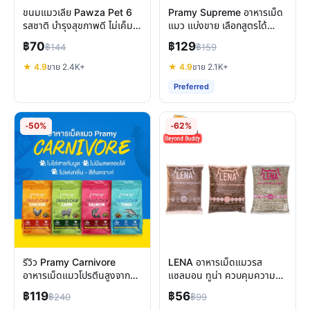
ขนมแมวเลีย Pawza Pet 6
Pramy Supreme อาหารเม็ด
รสชาติ บำรุงสุขภาพดี ไม่เค็ม
แมว แบ่งขาย เลือกสูตรได้
แมวชอบ
บำรุงครบทุกช่วงวัย
฿70
฿129
฿144
฿159
★ 4.9
ขาย 2.4K+
★ 4.9
ขาย 2.1K+
Preferred
-50%
-62%
รีวิว Pramy Carnivore
LENA อาหารเม็ดแมวรส
อาหารเม็ดแมวโปรตีนสูงจาก
แซลมอน ทูน่า ควบคุมความ
เนื้อแท้ บำรุงครบด้าน
เค็ม รีวิวครบจบทุกมุม
฿119
฿56
฿240
฿99