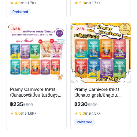
★ 4.9
ขาย 1.7K+
★ 5.0
ขาย 1.7K+
Preferred
-62%
-23%
Pramy Carnivore อาหาร
Pramy Carnivore อาหาร
เปียกแมวพรีเมี่ยม โปรตีนสูง
เปียกแมว สูตรไม่มีกลูเตน
กลูเตนฟรี เลือกดีที่สุดสำหรับ
บำรุงครบวงจร
฿235
฿230
฿599
฿300
แมวคุณ
★ 5.0
ขาย 1.6K+
★ 5.0
ขาย 1.5K+
Preferred