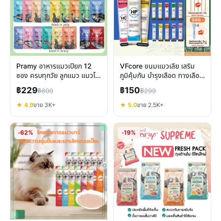
Pramy อาหารแมวเปียก 12
VFcore ขนมแมวเลีย เสริม
ซอง ครบทุกวัย ลูกแมว แมวโต
ภูมิคุ้มกัน บำรุงเลือด ทางเลือก
แมวสูงวัย สูตรเฉพาะ
อร่อยเพื่อสุขภาพแมว
฿229
฿150
฿600
฿299
★ 4.9
ขาย 3K+
★ 5.0
ขาย 2.5K+
-62%
-19%