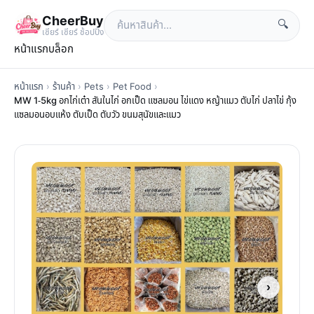
CheerBuy
🔍
เซียร์ เซียร์ ช้อปปิ้ง
หน้าแรก
บล็อก
หน้าแรก
›
ร้านค้า
›
Pets
›
Pet Food
›
MW 1-5kg อกไก่เต๋า สันในไก่ อกเป็ด แซลมอน ไข่แดง หญ้าแมว ตับไก่ ปลาไข่ กุ้ง
แซลมอนอบแห้ง ตับเป็ด ตับวัว ขนมสุนัขและแมว
›