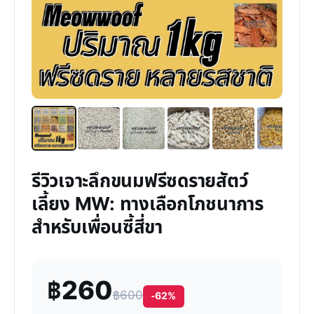
รีวิวเจาะลึกขนมฟรีซดรายสัตว์
เลี้ยง MW: ทางเลือกโภชนาการ
สำหรับเพื่อนซี้สี่ขา
฿260
฿600
-62%