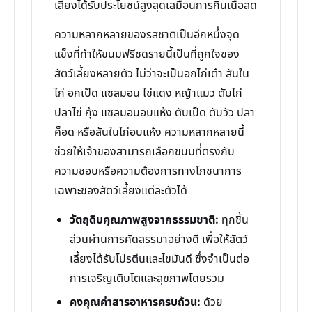
เลี้ยงได้รับประโยชน์สูงสุดเสมือนการกินเนื้อสด
ความหลากหลายของรสชาติเป็นอีกหนึ่งจุด
แข็งที่ทำให้ขนมฟรีซดรายนี้เป็นที่ถูกใจของ
สัตว์เลี้ยงหลายตัว ไม่ว่าจะเป็นอกไก่เต๋า สันใน
ไก่ อกเป็ด แซลมอน ไข่แดง หญ้าแมว ตับไก่
ปลาไข่ กุ้ง แซลมอนอบแห้ง ตับเป็ด ตับวัว ปลา
ค็อด หรือสันในไก่อบแห้ง ความหลากหลายนี้
ช่วยให้เจ้าของสามารถเลือกขนมที่ตรงกับ
ความชอบหรือความต้องการทางโภชนาการ
เฉพาะของสัตว์เลี้ยงแต่ละตัวได้
วัตถุดิบคุณภาพสูงจากธรรมชาติ:
ทุกชิ้น
ส่วนผ่านการคัดสรรมาอย่างดี เพื่อให้สัตว์
เลี้ยงได้รับโปรตีนและไขมันดี ซึ่งจำเป็นต่อ
การเจริญเติบโตและสุขภาพโดยรวม
คงคุณค่าสารอาหารครบถ้วน:
ด้วย