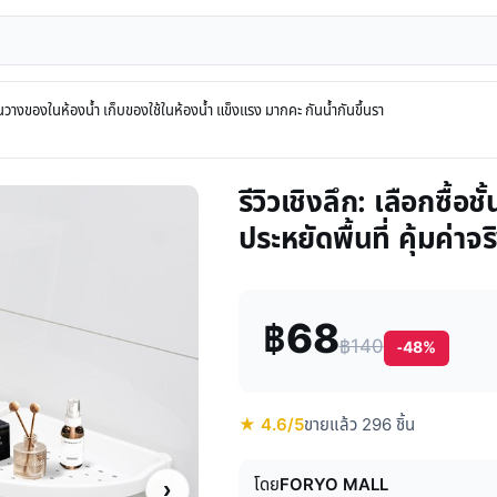
วางของในห้องน้ำ เก็บของใช้ในห้องน้ำ แข็งแรง มากคะ กันน้ำกันขึ้นรา
รีวิวเชิงลึก: เลือกซื้อ
ประหยัดพื้นที่ คุ้มค่าจ
฿68
฿140
-48%
★ 4.6/5
ขายแล้ว 296 ชิ้น
โดย
FORYO MALL
›