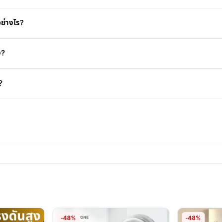
อย่างไร?
ง?
?
-48%
-48%