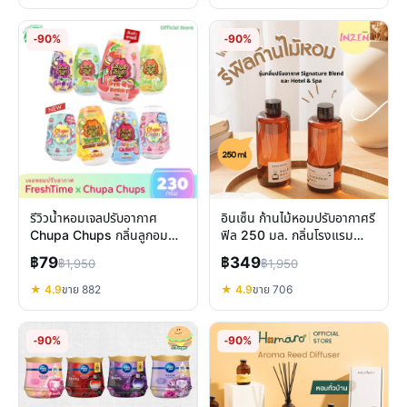
-90%
-90%
รีวิวน้ำหอมเจลปรับอากาศ
อินเซ็น ก้านไม้หอมปรับอากาศรี
Chupa Chups กลิ่นลูกอม
ฟิล 250 มล. กลิ่นโรงแรม
หอมนาน 6 สัปดาห์
หอมละมุน คุ้มค่า ประหยัด
฿79
฿349
฿1,950
฿1,950
★ 4.9
ขาย 882
★ 4.9
ขาย 706
-90%
-90%