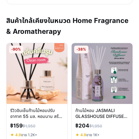
สินค้าใกล้เคียงในหมวด Home Fragrance
& Aromatherapy
-90%
-38%
รีวิวอินเซ็นก้านไม้หอมปรับ
ก้านไม้หอม JASMALI
อากาศ 55 มล. หอมนาน สร้าง
GLASSHOUSE DIFFUSER
บรรยากาศ เลือกกลิ่นที่ใช่
180ML รีวิว กลิ่นหอมติดทน
฿159
฿204
฿1,950
฿1,950
สร้างบรรยากาศ
★ 4.9
ขาย 1.2K+
★ 4.9
ขาย 1K+