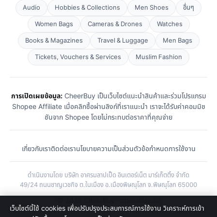
Audio
Hobbies & Collections
Men Shoes
อื่นๆ
Women Bags
Cameras & Drones
Watches
Books & Magazines
Travel & Luggage
Men Bags
Tickets, Vouchers & Services
Muslim Fashion
การเปิดเผยข้อมูล:
CheerBuy เป็นเว็บไซต์แนะนำสินค้าและร่วมโปรแกรม
Shopee Affiliate เมื่อคลิกซื้อผ่านลิงก์ที่เราแนะนำ เราจะได้รับค่าคอมมิช
ชันจาก Shopee โดยไม่กระทบต่อราคาที่คุณจ่าย
เกี่ยวกับเรา
ติดต่อเรา
นโยบายความเป็นส่วนตัว
ข้อกำหนดการใช้งาน
ดำเนินงานโดย บริษัท อาศรมลาปเป็ด อินเตอร์เน็ต มาร์เก็ตติ้ง จำกัด
49/24 ถนนชาญเวชกิจ ต.ในเมือง อ.เมืองพิษณุโลก จ.พิษณุโลก 65000
© 2026 CheerBuy · cheerbuy.co
เว็บไซต์นี้ใช้ cookies เพื่อปรับปรุงประสบการณ์การใช้งาน วิเคราะห์การเข้า