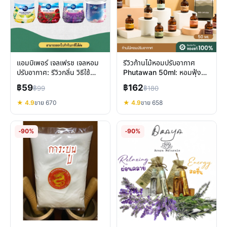
แอมบิเพอร์ เจลเฟรช เจลหอม
รีวิวก้านไม้หอมปรับอากาศ
ปรับอากาศ: รีวิวกลิ่น วิธีใช้
Phutawan 50ml: หอมฟุ้งทั่ว
ข้อดี-ข้อจำกัด
ห้อง เป็นมิตรต่อสิ่งแวดล้อม
฿59
฿162
฿99
฿180
★ 4.9
ขาย 670
★ 4.9
ขาย 658
-90%
-90%