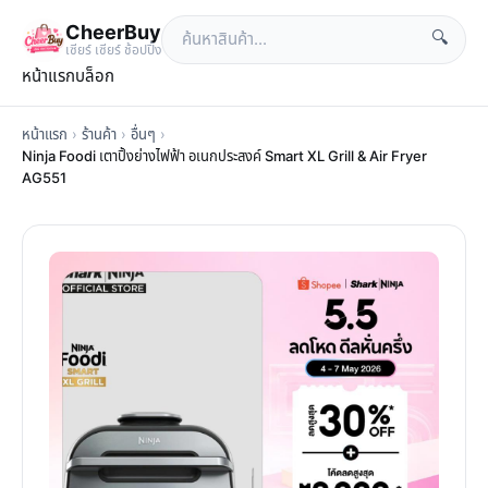
CheerBuy
🔍
เซียร์ เซียร์ ช้อปปิ้ง
หน้าแรก
บล็อก
หน้าแรก
›
ร้านค้า
›
อื่นๆ
›
Ninja Foodi เตาปิ้งย่างไฟฟ้า อเนกประสงค์ Smart XL Grill & Air Fryer
AG551