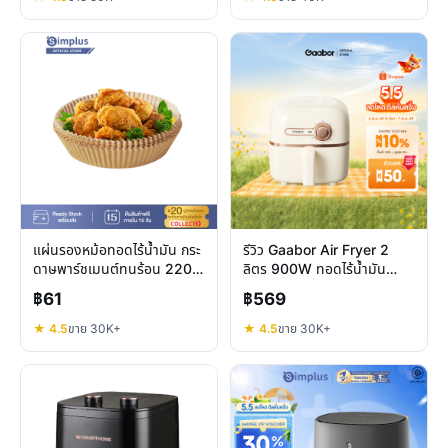
แผ่นรองหม้อทอดไร้น้ำมัน กระ
รีวิว Gaabor Air Fryer 2
ดาษพาร์ชเมนต์ทนร้อน 220
ลิตร 900W ทอดไร้น้ำมัน
องศา คุ้มไหม
ประหยัดพื้นที่จริงไหม
฿61
฿569
★ 4.5
ขาย 30K+
★ 4.5
ขาย 30K+