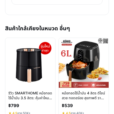
สินค้าใกล้เคียงในหมวด อื่นๆ
รีวิว SMARTHOME หม้อทอด
หม้อทอดไร้น้ำมัน 4 ลิตร ดีไซน์
ไร้น้ำมัน 3.5 ลิตร: คุ้มค่าไหม
สวย ทอดอร่อย สุขภาพดี ราคา
สำหรับครัวยุคใหม่
คุ้มค่า
฿799
฿539
★ 4.5
ขาย 50K+
★ 4.5
ขาย 40K+