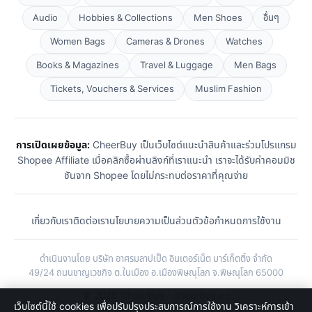
Audio
Hobbies & Collections
Men Shoes
อื่นๆ
Women Bags
Cameras & Drones
Watches
Books & Magazines
Travel & Luggage
Men Bags
Tickets, Vouchers & Services
Muslim Fashion
การเปิดเผยข้อมูล:
CheerBuy เป็นเว็บไซต์แนะนำสินค้าและร่วมโปรแกรม
Shopee Affiliate เมื่อคลิกซื้อผ่านลิงก์ที่เราแนะนำ เราจะได้รับค่าคอมมิช
ชันจาก Shopee โดยไม่กระทบต่อราคาที่คุณจ่าย
เกี่ยวกับเรา
ติดต่อเรา
นโยบายความเป็นส่วนตัว
ข้อกำหนดการใช้งาน
ดำเนินงานโดย บริษัท อาศรมลาปเป็ด อินเตอร์เน็ต มาร์เก็ตติ้ง จำกัด
49/24 ถนนชาญเวชกิจ ต.ในเมือง อ.เมืองพิษณุโลก จ.พิษณุโลก 65000
© 2026 CheerBuy · cheerbuy.co
เว็บไซต์นี้ใช้ cookies เพื่อปรับปรุงประสบการณ์การใช้งาน วิเคราะห์การเข้า