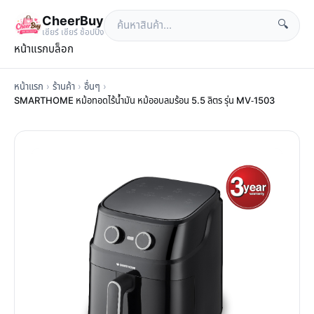
CheerBuy
🔍
เซียร์ เซียร์ ช้อปปิ้ง
หน้าแรก
บล็อก
หน้าแรก
›
ร้านค้า
›
อื่นๆ
›
SMARTHOME หม้อทอดไร้น้ำมัน หม้ออบลมร้อน 5.5 ลิตร รุ่น MV-1503