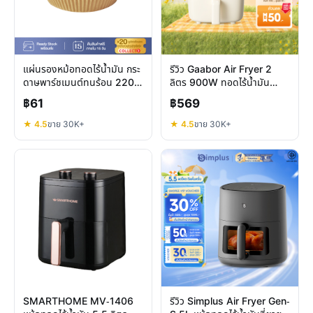
แผ่นรองหม้อทอดไร้น้ำมัน กระ
รีวิว Gaabor Air Fryer 2
ดาษพาร์ชเมนต์ทนร้อน 220
ลิตร 900W ทอดไร้น้ำมัน
องศา คุ้มไหม
ประหยัดพื้นที่จริงไหม
฿61
฿569
★ 4.5
ขาย 30K+
★ 4.5
ขาย 30K+
SMARTHOME MV-1406
รีวิว Simplus Air Fryer Gen-