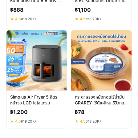
หม้อทอดไร้น้ำมัน 5.5 ลิตร คุ้ม
S 5L หม้อทอดไร้น้ำมันที่ขายดี
ไหมในราคาต่ำกว่าพัน
กว่า 20,000 ชิ้น
฿888
฿1,100
★ 4.5
ขาย 20K+
★ 4.5
ขาย 20K+
Simplus Air Fryer 5 ลิตร
กระดาษรองหม้อทอดไร้น้ำมัน
หน้าจอ LCD โฮโลแกรม
GRAREY ใช้ดีแค่ไหน รีวิวก่อน
ตัดสินใจ
฿1,200
฿78
★ 4.5
ขาย 20K+
★ 4.5
ขาย 20K+