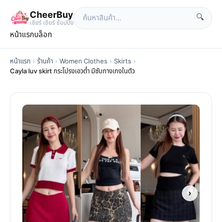
CheerBuy
🔍
เซียร์ เซียร์ ช้อปปิ้ง
หน้าแรก
บล็อก
หน้าแรก
›
ร้านค้า
›
Women Clothes
›
Skirts
›
Cayla luv skirt กระโปรงเอวต่ำ มีซับกางเกงในตัว
›