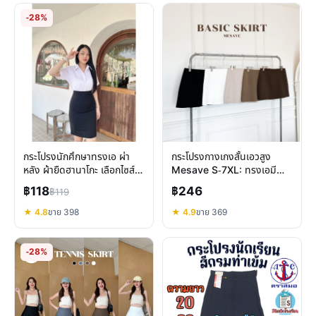
-28%
กระโปรงนักศึกษาทรงเอ ผ่า
กระโปรงกางเกงสั้นเอวสูง
หลัง ผ้ายืดฮานาโกะ เลือกไซส์
Mesave S-7XL: ทรงเอมี
ง่าย ใส่สบายตลอดวัน
ซับใน สวยมั่นใจทุกโอกาส
฿118
฿246
฿119
★ 4.8
ขาย 398
★ 4.9
ขาย 369
-28%