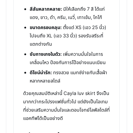
สีสันหลากหลาย:
มีให้เลือกถึง 7 สี ได้แก่
แดง, ขาว, ดำ, ครีม, เนวี่, เทาเข้ม, โกโก้
ขนาดครอบคลุม:
ตั้งแต่ XS (เอว 25 นิ้ว)
ไปจนถึง XL (เอว 33 นิ้ว) รองรับสรีระที่
แตกต่างกัน
ซับกางเกงในตัว:
เพิ่มความมั่นใจในการ
เคลื่อนไหว ป้องกันการโป๊อย่างแนบเนียน
ดีไซน์น่ารัก:
ทรงสวย แมทช์ง่ายกับเสื้อผ้า
หลากหลายสไตล์
ด้วยคุณสมบัติเหล่านี้ Cayla luv skirt จึงเป็น
มากกว่ากระโปรงแฟชั่นทั่วไป แต่ยังเป็นไอเทม
ที่ช่วยเสริมความมั่นใจและตอบโจทย์ไลฟ์สไตล์ที่
แอคทีฟได้เป็นอย่างดี