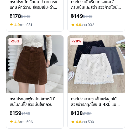
กระโปรงนักเรียนม.ปลาย ทรง
กระโปรงนักเรียนทรงแคบสี
แคบ ผ้าดีวาย สีกรมเข้ม-ดำ
กรมเข้มและสีดำ รีวิวผ้าดีไซน์
ทนทาน ใส่สบาย
ทันสมัย
฿178
฿149
฿246
฿246
★ 4.9
ขาย 981
★ 4.9
ขาย 932
-28%
-28%
กระโปรงลูกฟูกสไตล์เกาหลี มี
กระโปรงลายจุดสั้นแต่งลูกไม้
ซับในกันโป๊ สวยมั่นใจทุกวัน
สวยน่ารักทุกไซซ์ S-4XL แมทช์
ง่าย
฿159
฿138
฿169
฿169
★ 4.8
ขาย 606
★ 4.8
ขาย 590