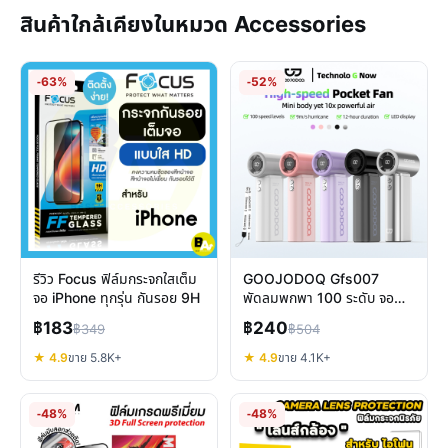
สินค้าใกล้เคียงในหมวด Accessories
-63%
-52%
รีวิว Focus ฟิล์มกระจกใสเต็ม
GOOJODOQ Gfs007
จอ iPhone ทุกรุ่น กันรอย 9H
พัดลมพกพา 100 ระดับ จอ
LED แบต 4000mAh คลาย
฿183
฿240
฿349
฿504
ร้อนได้ทุกที่
★ 4.9
ขาย 5.8K+
★ 4.9
ขาย 4.1K+
-48%
-48%