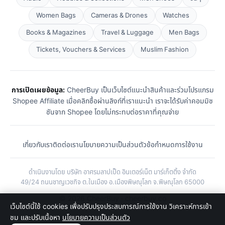
Women Bags
Cameras & Drones
Watches
Books & Magazines
Travel & Luggage
Men Bags
Tickets, Vouchers & Services
Muslim Fashion
การเปิดเผยข้อมูล:
CheerBuy เป็นเว็บไซต์แนะนำสินค้าและร่วมโปรแกรม
Shopee Affiliate เมื่อคลิกซื้อผ่านลิงก์ที่เราแนะนำ เราจะได้รับค่าคอมมิช
ชันจาก Shopee โดยไม่กระทบต่อราคาที่คุณจ่าย
เกี่ยวกับเรา
ติดต่อเรา
นโยบายความเป็นส่วนตัว
ข้อกำหนดการใช้งาน
ดำเนินงานโดย บริษัท อาศรมลาปเป็ด อินเตอร์เน็ต มาร์เก็ตติ้ง จำกัด
49/24 ถนนชาญเวชกิจ ต.ในเมือง อ.เมืองพิษณุโลก จ.พิษณุโลก 65000
© 2026 CheerBuy · cheerbuy.co
เว็บไซต์นี้ใช้ cookies เพื่อปรับปรุงประสบการณ์การใช้งาน วิเคราะห์การเข้า
ชม และปรับเนื้อหา
นโยบายความเป็นส่วนตัว