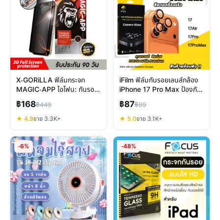
X-GORiLLA ฟิล์มกระจก
iFilm ฟิล์มกันรอยเลนส์กล้อง
MAGIC-APP ไอโฟน: กันรอย
iPhone 17 Pro Max ป้องกัน
กันเสือก ติดตั้งง่าย
ถ่ายรูปคมชัด
฿168
฿87
฿449
฿89
★ 4.9
ขาย 3.3K+
★ 5.0
ขาย 3.1K+
-6%
-48%