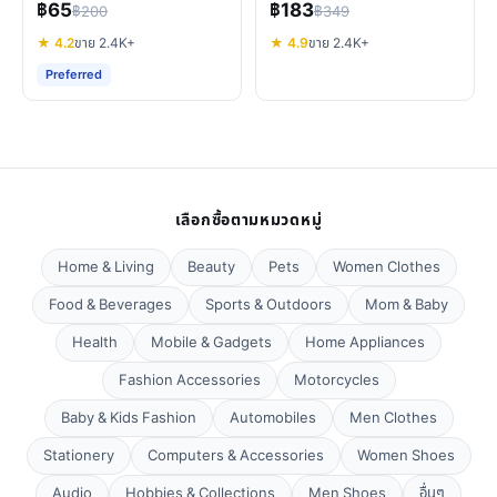
฿65
฿183
฿200
฿349
★ 4.2
ขาย 2.4K+
★ 4.9
ขาย 2.4K+
Preferred
เลือกซื้อตามหมวดหมู่
Home & Living
Beauty
Pets
Women Clothes
Food & Beverages
Sports & Outdoors
Mom & Baby
Health
Mobile & Gadgets
Home Appliances
Fashion Accessories
Motorcycles
Baby & Kids Fashion
Automobiles
Men Clothes
Stationery
Computers & Accessories
Women Shoes
Audio
Hobbies & Collections
Men Shoes
อื่นๆ