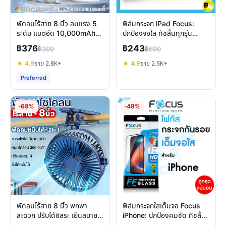
พัดลมไร้สาย 8 นิ้ว ลมแรง 5
ฟิล์มกระจก iPad Focus:
ระดับ แบตอึด 10,000mAh
ปกป้องจอใส ทัชลื่นทุกรุ่น
หนีบ/ตั้งโต๊ะ เงียบ
ทนทาน 9H
฿376
฿243
฿399
฿690
★ 4.9
ขาย 2.8K+
★ 4.9
ขาย 2.5K+
Preferred
-68%
-48%
พัดลมไร้สาย 8 นิ้ว พกพา
ฟิล์มกระจกใสเต็มจอ Focus
สะดวก ปรับได้อิสระ เย็นสบาย
iPhone: ปกป้องคมชัด ทัชลื่น
ทุกที่
ทุกรุ่น