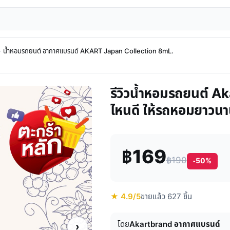
›
น้ำหอมรถยนต์ อากาศแบรนด์ AKART Japan Collection 8mL.
รีวิวน้ำหอมรถยนต์ Ak
ไหนดี ให้รถหอมยาวนา
฿169
฿190
-50%
★ 4.9/5
ขายแล้ว 627 ชิ้น
โดย
Akartbrand อากาศแบรนด์
›