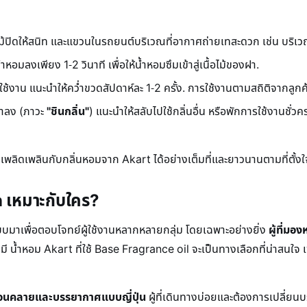
ปิดให้สนิท และแขวนในรถยนต์บริเวณที่อากาศถ่ายเทสะดวก เช่น บริเ
หอมลงเพียง 1-2 วินาที เพื่อให้น้ำหอมซึมเข้าสู่เนื้อไม้ของฝา.
ช้งาน แนะนำให้คว่ำขวดสัปดาห์ละ 1-2 ครั้ง. การใช้งานตามสถิติจากลูกค
เบาลง (ภาวะ
"ชินกลิ่น"
) แนะนำให้สลับไปใช้กลิ่นอื่น หรือพักการใช้งานชั่วคร
พลิดเพลินกับกลิ่นหอมจาก Akart ได้อย่างเต็มที่และยาวนานตามที่ตั้งใจ
 เหมาะกับใคร?
าเพื่อตอบโจทย์ผู้ใช้งานหลากหลายกลุ่ม โดยเฉพาะอย่างยิ่ง
ผู้ที่มอ
ี น้ำหอม Akart ที่ใช้ Base Fragrance oil จะเป็นทางเลือกที่น่าสนใจ เพ
่อนคลายและบรรยากาศแบบญี่ปุ่น
ผู้ที่เดินทางบ่อยและต้องการเปลี่ย