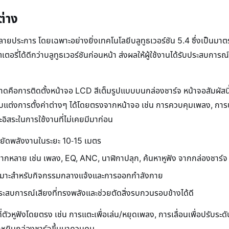
ต่าง
ายประการ โดยเฉพาะอย่างยิ่งเทคโนโลยีบลูทูธเวอร์ชัน 5.4 ซึ่งเป็นมาตรฐ
ได้ดีกว่าบลูทูธเวอร์ชันก่อนหน้า ส่งผลให้ผู้ใช้งานได้รับประสบการณ์กา
ลาดคือการติดตั้งหน้าจอ LCD สีเต็มรูปแบบบนกล่องชาร์จ หน้าจอสัมผัสนี้ไม
ับแต่งการตั้งค่าต่างๆ ได้โดยตรงจากหน้าจอ เช่น การควบคุมเพลง, กา
ิสระในการใช้งานที่ไม่เคยมีมาก่อน
ระหยัดพลังงานในระยะ 10-15 เมตร
หลากหลาย เช่น เพลง, EQ, ANC, นาฬิกาปลุก, ค้นหาหูฟัง จากกล่องชาร์จ
 เหมาะสำหรับกิจกรรมกลางแจ้งและการออกกำลังกาย
ะสบการณ์เสียงที่ทรงพลังและช่วยตัดสิ่งรบกวนรอบข้างได้ดี
ัวหูฟังโดยตรง เช่น การแตะเพื่อเล่น/หยุดเพลง, การเลื่อนเพื่อปรับระดับ
หยิบกล่องชาร์จขึ้นมาควบคุม