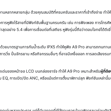
งานหลากหลายกลุ่ม ด้วยคุณสมบัติที่ครบครันและราคาที่เข้าถึงง่าย ทำให
ต้องการหูฟังไร้สายที่มีฟังก์ชันพื้นฐานครบครัน เช่น การฟังเพลง การโทรศั
สุดอย่าง 5.4 เพื่อการเชื่อมต่อที่เสถียร หูฟังรุ่นนี้ถือว่าตอบโจทย์ได้ดีเย
 ด้วยมาตรฐานการกันน้ำระดับ IPX5 ทำให้หูฟัง A9 Pro สามารถทนทานต่อ
็นการวิ่ง ปั่นจักรยาน หรือกิจกรรมอื่นๆ ที่อาจมีเหงื่อออก การลดเสียง
ุดเด่นของหน้าจอ LCD บนกล่องชาร์จ ทำให้ A9 Pro เหมาะสำหรับ
ผู้ที่
ับ EQ, การเปิด/ปิด ANC, หรือแม้แต่การตั้งนาฬิกาปลุก ฟังก์ชันเหล่า
ดดเด่นหลายประการ แต่ก็มีบางจุดที่ผู้ใช้งานควรนำมาพิจารณาก่อนตัดสินใจซ