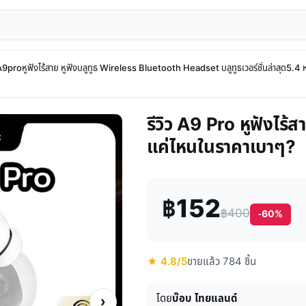
9proหูฟังไร้สาย หูฟังบลูทูธ Wireless Bluetooth Headset บลูทูธเวอร์ชั่นล่าสุด5.4 
รีวิว A9 Pro หูฟังไร้ส
แค่ไหนในราคาเบาๆ?
฿152
฿400
-60%
★ 4.8/5
ขายแล้ว 784 ชิ้น
โดย
บ๊อบ ไทยแลนด์
›