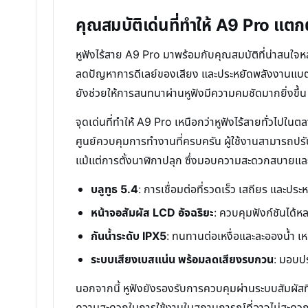
คุณสมบัติเด่นที่ทำให้ A9 Pro แตก
หูฟังไร้สาย A9 Pro มาพร้อมกับคุณสมบัติที่น่าสนใจหล
ลดปัญหาการดีเลย์ของเสียง และประหยัดพลังงานแบตเตอรี่
ยังช่วยให้การสนทนาผ่านหูฟังมีความคมชัดมากยิ่งขึ้น
จุดเด่นที่ทำให้ A9 Pro เหนือกว่าหูฟังไร้สายทั่วไปในต
ศูนย์ควบคุมการทำงานที่ครบครัน ผู้ใช้งานสามารถปร
แม้แต่การตั้งนาฬิกาปลุก ซึ่งมอบความสะดวกสบายและอ
บลูทูธ 5.4
: การเชื่อมต่อที่รวดเร็ว เสถียร และป
หน้าจอสัมผัส LCD อัจฉริยะ
: ควบคุมฟังก์ชันได้
กันน้ำระดับ IPX5
: ทนทานต่อเหงื่อและละอองน้ำ
ระบบเสียงเบสแน่น พร้อมลดเสียงรบกวน
: มอบปร
นอกจากนี้ หูฟังยังรองรับการควบคุมผ่านระบบสัมผัสที่ต
ความสะดวกในการใช้งานในสถานการณ์ที่อาจไม่สะดวก