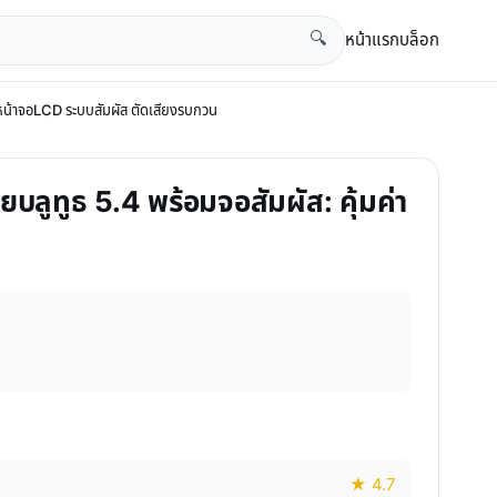
หน้าแรก
บล็อก
🔍
หน้าจอLCD ระบบสัมผัส​ ตัดเสียงรบกวน
ายบลูทูธ 5.4 พร้อมจอสัมผัส: คุ้มค่า
★ 4.7