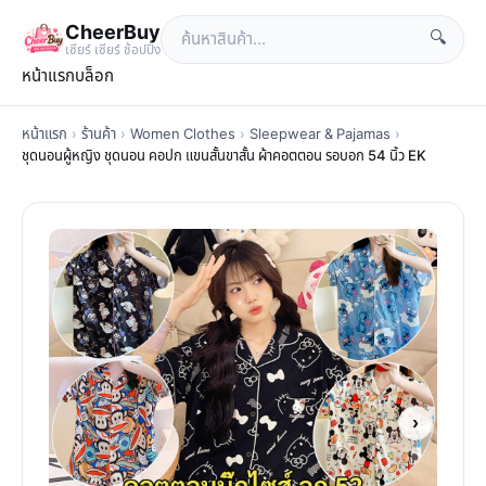
CheerBuy
🔍
เซียร์ เซียร์ ช้อปปิ้ง
หน้าแรก
บล็อก
หน้าแรก
›
ร้านค้า
›
Women Clothes
›
Sleepwear & Pajamas
›
ชุดนอนผู้หญิง ชุดนอน คอปก แขนสั้นขาสั้น ผ้าคอตตอน รอบอก 54 นิ้ว EK
›