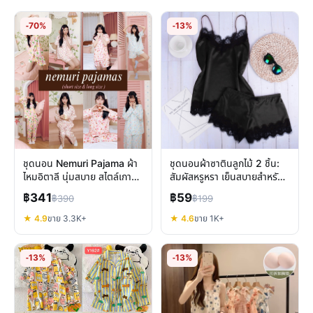
-70%
-13%
ชุดนอน Nemuri Pajama ผ้า
ชุดนอนผ้าซาตินลูกไม้ 2 ชิ้น:
ไหมอิตาลี นุ่มสบาย สไตล์เกาหลี
สัมผัสหรูหรา เย็นสบายสำหรับ
หลับฝันดี
ทุกคืน
฿341
฿59
฿390
฿199
★ 4.9
ขาย 3.3K+
★ 4.6
ขาย 1K+
-13%
-13%