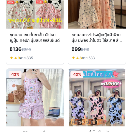
ชุดนอนแขนสั้นขาสั้น ผ้าไหม
ชุดนอนกระโปรงผู้หญิงผ้าฝ้าย
ญี่ปุ่น คอปก นุ่มสบายหลับฝันดี
นุ่ม มีฟองน้ำในตัว ใส่สบาย ส่ง
จากไทย
฿136
฿99
฿399
฿119
★ 4.9
ขาย 835
★ 4.8
ขาย 583
-13%
-13%