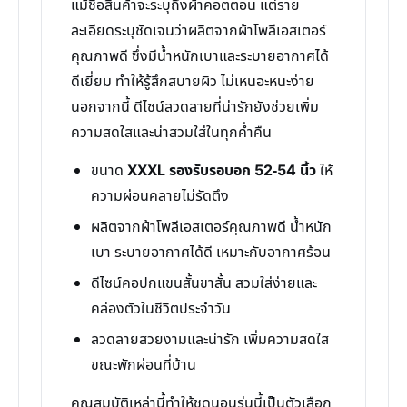
แม้ชื่อสินค้าจะระบุถึงผ้าคอตตอน แต่ราย
ละเอียดระบุชัดเจนว่าผลิตจากผ้าโพลีเอสเตอร์
คุณภาพดี ซึ่งมีน้ำหนักเบาและระบายอากาศได้
ดีเยี่ยม ทำให้รู้สึกสบายผิว ไม่เหนอะหนะง่าย
นอกจากนี้ ดีไซน์ลวดลายที่น่ารักยังช่วยเพิ่ม
ความสดใสและน่าสวมใส่ในทุกค่ำคืน
ขนาด
XXXL รองรับรอบอก 52-54 นิ้ว
ให้
ความผ่อนคลายไม่รัดตึง
ผลิตจากผ้าโพลีเอสเตอร์คุณภาพดี น้ำหนัก
เบา ระบายอากาศได้ดี เหมาะกับอากาศร้อน
ดีไซน์คอปกแขนสั้นขาสั้น สวมใส่ง่ายและ
คล่องตัวในชีวิตประจำวัน
ลวดลายสวยงามและน่ารัก เพิ่มความสดใส
ขณะพักผ่อนที่บ้าน
คุณสมบัติเหล่านี้ทำให้ชุดนอนรุ่นนี้เป็นตัวเลือก