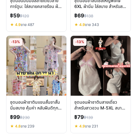
ชุดนอนมินิมอลสายเดี่ยวลาย
ชุดนอนขาสั้นไซส์ใหญ่พิเศษ
การ์ตูน: ใส่สบายคลายร้อน ผ้า
6XL ผ้านิ่ม ใส่สบาย สำหรับสาว
นุ่มไม่บาง
อวบ คนท้อง
฿59
฿69
฿120
฿138
★ 4.9
ขาย 487
★ 4.9
ขาย 343
-13%
-13%
ชุดนอนผ้าซาตินแขนสั้นขาสั้น
ชุดนอนผ้าซาตินสายเดี่ยว
นิ่มสบาย คุ้มค่า หลับฝันดีทุก
สำหรับสาวอวบ M-5XL สบาย
คืน
ตัว มั่นใจทุกค่ำคืน
฿99
฿79
฿230
฿139
★ 4.8
ขาย 239
★ 4.9
ขาย 231