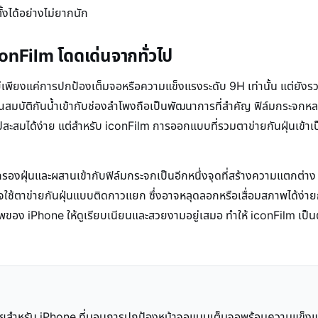
งได้อย่างไม่ยากนัก
conFilm โดดเด่นจากทั่วไป
่เพียงแค่การปกป้องเต็มจอหรือความแข็งแรงระดับ 9H เท่านั้น แต่ยังรว
มบัติกันน้ำเข้ากับช่องลำโพงถือเป็นพัฒนาการที่สำคัญ ฟิล์มกระจกหลายย
าไปสะสมได้ง่าย แต่สำหรับ iconFilm การออกแบบที่รวมตาข่ายกันฝุ่นเข้าเ
กรองฝุ่นและผสานเข้ากับฟิล์มกระจกเป็นอีกหนึ่งจุดที่สร้างความแตกต่าง 
้ตาข่ายกันฝุ่นแบบติดกาวแยก ซึ่งอาจหลุดลอกหรือเสื่อมสภาพได้ง่ายกว่
ของ iPhone ให้ดูเรียบเนียนและสวยงามอยู่เสมอ ทำให้ iconFilm เป็นตัว
ภัยสำหรับ iPhone ที่มอบการปกป้องหน้าจอแบบเต็มจอพร้อมความแข็ง