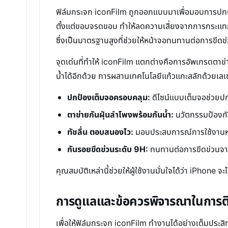
ฟิล์มกระจก iconFilm ถูกออกแบบมาเพื่อมอบการปกป้
ตั้งแต่ขอบจรดขอบ ทำให้ลดความเสี่ยงจากการกระแทกบ
ซึ่งเป็นมาตรฐานสูงที่ช่วยให้หน้าจอทนทานต่อการขีดข
จุดเด่นที่ทำให้ iconFilm แตกต่างคือการอัพเกรดตาข่าย
น้ำได้อีกด้วย การผสานเทคโนโลยีแก้วแกะสลักด้วยเลเ
ปกป้องเต็มจอครอบคลุม:
ดีไซน์แบบเต็มจอช่วยปกป
ตาข่ายกันฝุ่นลำโพงพร้อมกันน้ำ:
นวัตกรรมป้องกัน
ทัชลื่น ตอบสนองไว:
มอบประสบการณ์การใช้งานหน้า
กันรอยขีดข่วนระดับ 9H:
ทนทานต่อการขีดข่วนจาก
คุณสมบัติเหล่านี้ช่วยให้ผู้ใช้งานมั่นใจได้ว่า iPh
การดูแลและข้อควรพิจารณาในการติ
เพื่อให้ฟิล์มกระจก iconFilm ทำงานได้อย่างเต็มประสิ