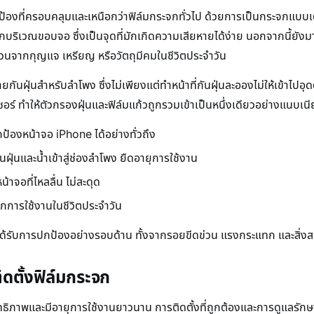
องที่ครอบคลุมและเหนือกว่าฟิล์มกระจกทั่วไป ด้วยการเป็นกระจกแบบเ
ริเวณขอบจอ ซึ่งเป็นจุดที่มักเกิดความเสียหายได้ง่าย นอกจากนี้ยั
่วนจากกุญแจ เหรียญ หรือวัตถุมีคมในชีวิตประจำวัน
กันฝุ่นสำหรับลำโพง ซึ่งไม่เพียงแต่ทำหน้าที่กันฝุ่นละอองไม่ให้เข้าไปอุ
ซอร์ ทำให้ตัวกรองฝุ่นและฟิล์มแก้วถูกรวมเข้าเป็นหนึ่งเดียวอย่างแ
้องหน้าจอ iPhone ได้อย่างทั่วถึง
ฝุ่นและน้ำเข้าสู่ช่องลำโพง ยืดอายุการใช้งาน
จอที่ไหลลื่น ไม่สะดุด
การใช้งานในชีวิตประจำวัน
one จะได้รับการปกป้องอย่างรอบด้าน ทั้งจากรอยขีดข่วน แรงกระแทก และส
ดตั้งฟิล์มกระจก
ทธิภาพและมีอายุการใช้งานยาวนาน การติดตั้งที่ถูกต้องและการดูแลรักษาเ