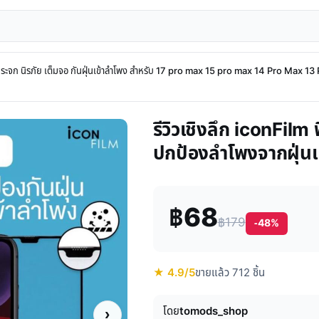
กระจก นิรภัย เต็มจอ กันฝุ่นเข้าลำโพง สำหรับ 17 pro max 15 pro max 14 Pro Max 
รีวิวเชิงลึก iconFil
ปกป้องลำโพงจากฝุ่นแล
฿68
฿179
-48%
★ 4.9/5
ขายแล้ว 712 ชิ้น
โดย
tomods_shop
›