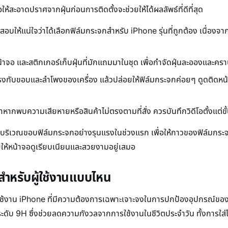
ห้สะอาดปราศจากฝุ่นก่อนการติดตั้งจะช่วยให้ได้ผลลัพธ์ที่ดีที่สุด
ให้แน่ใจว่าได้เลือกฟิล์มกระจกสำหรับ iPhone รุ่นที่ถูกต้อง เนื่องจ
้าจอ และสติกเกอร์เก็บฝุ่นที่มักแถมมาในชุด เพื่อกำจัดฝุ่นละอองและ
รงกับขอบและลำโพงของเครื่อง แล้วปล่อยให้ฟิล์มกระจกค่อยๆ ดูดติดหน
าหากพบความเสียหายหรือสินค้าไม่ตรงตามที่สั่ง ควรบันทึกวิดีโอตั้งแต่
ทับบริเวณขอบฟิล์มกระจกอย่างรุนแรงในช่วงแรก เพื่อให้กาวของฟิล์มกร
ยให้หน้าจอดูเรียบเนียนและสวยงามอยู่เสมอ
สำหรับผู้ใช้งานแบบไหน
บผู้ใช้งาน iPhone ที่มีความต้องการเฉพาะเจาะจงในการปกป้องอุปกรณ์ข
ดับ 9H ซึ่งช่วยลดความกังวลจากการใช้งานในชีวิตประจำวัน ทั้งการใส