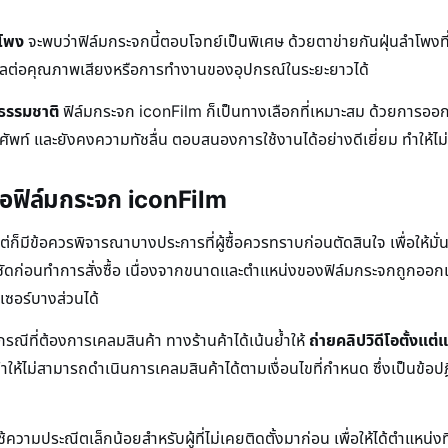
ำโพง
จะพบว่าฟิล์มกระจกนี้ตอบโจทย์เป็นพิเศษ ด้วยตาข่ายกันฝุ่นลำโพงที่อ
่งผลต่อคุณภาพเสียงหรือการทำงานของอุปกรณ์ในระยะยาวได้
นธรรมชาติ
ฟิล์มกระจก iconFilm ก็เป็นทางเลือกที่เหมาะสม ด้วยการออ
รศัพท์ และยังคงความทัชลื่น ตอบสนองการใช้งานได้อย่างดีเยี่ยม ทำให้
ื้อฟิล์มกระจก iconFilm
ต่ก็มีข้อควรพิจารณาบางประการที่ผู้ซื้อควรทราบก่อนตัดสินใจ เพื่อให้มั่
ัดก่อนทำการสั่งซื้อ เนื่องจากขนาดและตำแหน่งของฟิล์มกระจกถูกออกแ
เซอร์บางส่วนได้
ณีที่ต้องการเคลมสินค้า ทางร้านค้าได้เน้นย้ำให้
ถ่ายคลิปวิดีโอตั้งแต่
ทำให้ไม่สามารถดำเนินการเคลมสินค้าได้ตามเงื่อนไขที่กำหนด ซึ่งเป็นข้อปฏิ
้ความประณีตเล็กน้อยสำหรับผู้ที่ไม่เคยติดตั้งมาก่อน เพื่อให้ได้ตำแ