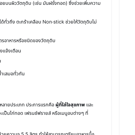
บนผิววัตถุดิบ (เช่น มันฝรั่งทอด) ซึ่งช่วยเพิ่มความ
ทั่วถึง ตะกร้าเคลือบ Non-stick ช่วยให้วัตถุดิบไม่
สูตรอาหารหรือชนิดของวัตถุดิบ
ยงแจ้งเตือน
ย
่ำเสมอทั่วกัน
านหลายประเภท ประการแรกคือ
ผู้ที่ใส่ใจสุขภาพ
และ
ป็นไก่ทอด เฟรนช์ฟรายส์ หรือเมนูอบต่างๆ ที่
้วยความจุ 5.5 ลิตร ทำให้สามารถเตรียมอาหารมื้อ