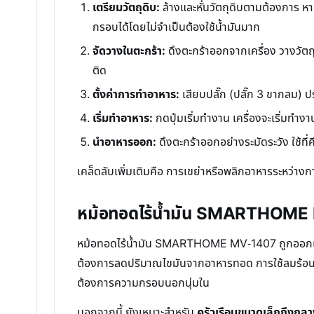
เตรียมวัตถุดิบ:
ล้างและหั่นวัตถุดิบตามต้องการ หา
กรอบได้โดยไม่จำเป็นต้องใช้น้ำมันมาก
จัดวางในตะกร้า:
ดึงตะกร้าออกจากเครื่อง วางวัตถุ
ติด
ตั้งค่าการทำอาหาร:
เสียบปลั๊ก (ปลั๊ก 3 ขากลม) ป
เริ่มทำอาหาร:
กดปุ่มเริ่มทำงาน เครื่องจะเริ่มทำง
นำอาหารออก:
ดึงตะกร้าออกอย่างระมัดระวัง ใช้ท
เคล็ดลับเพิ่มเติมคือ การเขย่าหรือพลิกอาหารระหว่างก
หม้อทอดไร้น้ำมัน SMARTHOME 
หม้อทอดไร้น้ำมัน SMARTHOME MV-1407 ถูกออกแบบม
ต้องการลดปริมาณไขมันจากอาหารทอด การใช้ลมร้อนแทน
ต้องการความกรอบนอกนุ่มใน
นอกจากนี้ ยังเหมาะสำหรับ
ครัวเรือนขนาดเล็กถึงกลา