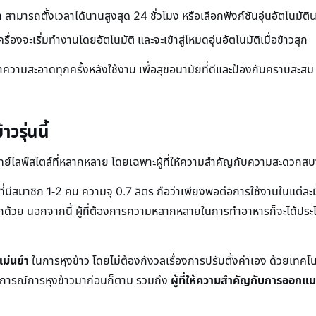
สามารถตั้งเวลาได้นานสูงสุด 24 ชั่วโมง หรือเลือกฟังก์ชันอุ่นอัตโนมัติน
ื่องจะเริ่มทำงานโดยอัตโนมัติ และจะเข้าสู่โหมดอุ่นอัตโนมัติเมื่อข้าวสุก
มสะอาดทุกครั้งหลังใช้งาน เพื่อสุขอนามัยที่ดีและป้องกันคราบสะสม ส่ว
วรุ่นนี้
โจทย์ไลฟ์สไตล์ที่หลากหลาย โดยเฉพาะผู้ที่ให้ความสำคัญกับความสะดวกสบ
ี่มีสมาชิก 1-2 คน ความจุ 0.7 ลิตร ถือว่าเพียงพอต่อการใช้งานในแต่ละม
กัดอีกด้วย นอกจากนี้ ผู้ที่ต้องการความหลากหลายในการทำอาหารก็จะได้ปร
แม่นยำ
ในการหุงข้าว โดยไม่ต้องกังวลเรื่องการปรับตั้งค่าเอง ด้วยเทคโนโลย
ประสบการณ์การหุงข้าวมาก่อนก็ตาม รวมถึง
ผู้ที่ให้ความสำคัญกับการออกแ