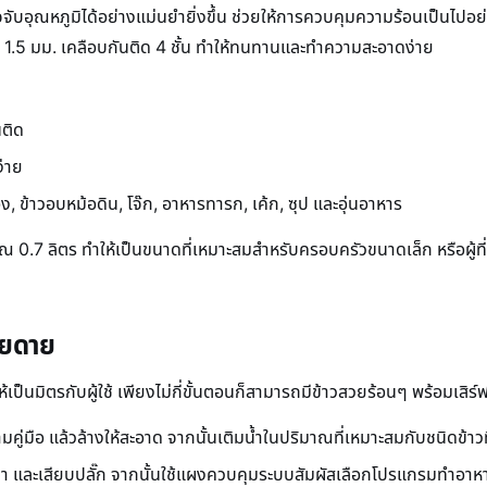
จจับอุณหภูมิได้อย่างแม่นยำยิ่งขึ้น ช่วยให้การควบคุมความร้อนเป็นไปอย่
า 1.5 มม. เคลือบกันติด 4 ชั้น ทำให้ทนทานและทำความสะอาดง่าย
นติด
่าย
ข้าวอบหม้อดิน, โจ๊ก, อาหารทารก, เค้ก, ซุป และอุ่นอาหาร
ณ 0.7 ลิตร ทำให้เป็นขนาดที่เหมาะสมสำหรับครอบครัวขนาดเล็ก หรือผู้ท
ายดาย
เป็นมิตรกับผู้ใช้ เพียงไม่กี่ขั้นตอนก็สามารถมีข้าวสวยร้อนๆ พร้อมเสิร์ฟ
ู่มือ แล้วล้างให้สะอาด จากนั้นเติมน้ำในปริมาณที่เหมาะสมกับชนิดข้าวท
ฝา และเสียบปลั๊ก จากนั้นใช้แผงควบคุมระบบสัมผัสเลือกโปรแกรมทำอาหารท