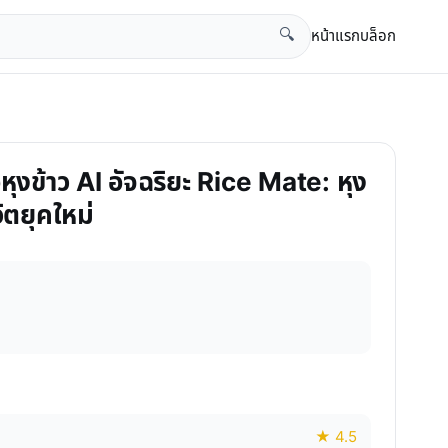
หน้าแรก
บล็อก
🔍
อหุงข้าว AI อัจฉริยะ Rice Mate: หุง
ิตยุคใหม่
★ 4.5