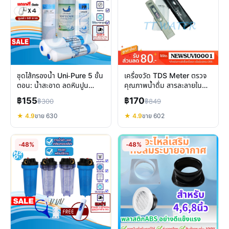
ชุดไส้กรองน้ำ Uni-Pure 5 ขั้น
เครื่องวัด TDS Meter ตรวจ
ตอน: น้ำสะอาด ลดหินปูน
คุณภาพน้ำดื่ม สารละลายในน้ำ
พร้อมติดตั้งง่าย
บ้านและสวน
฿155
฿170
฿300
฿849
★ 4.9
ขาย 630
★ 4.9
ขาย 602
-48%
-48%