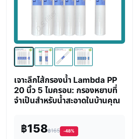
เจาะลึกไส้กรองน้ำ Lambda PP
20 นิ้ว 5 ไมครอน: กรองหยาบที่
จำเป็นสำหรับน้ำสะอาดในบ้านคุณ
฿158
฿165
-48%