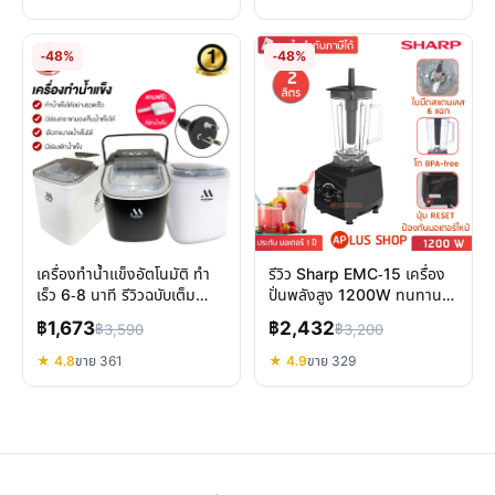
-48%
-48%
เครื่องทำน้ำแข็งอัตโนมัติ ทำ
รีวิว Sharp EMC-15 เครื่อง
เร็ว 6-8 นาที รีวิวฉบับเต็ม
ปั่นพลังสูง 1200W ทนทาน
เลือกง่าย
ปลอดภัย คุ้มค่าจริงไหม
฿1,673
฿2,432
฿3,590
฿3,200
★ 4.8
ขาย 361
★ 4.9
ขาย 329