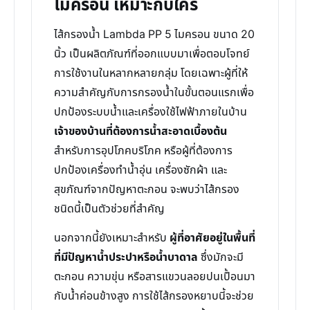
ไมครอน เหมาะกับใคร
ไส้กรองน้ำ Lambda PP 5 ไมครอน ขนาด 20
นิ้ว เป็นผลิตภัณฑ์ที่ออกแบบมาเพื่อตอบโจทย์
การใช้งานในหลากหลายกลุ่ม โดยเฉพาะผู้ที่ให้
ความสำคัญกับการกรองน้ำในขั้นตอนแรกเพื่อ
ปกป้องระบบน้ำและเครื่องใช้ไฟฟ้าภายในบ้าน
เจ้าของบ้านที่ต้องการน้ำสะอาดเบื้องต้น
สำหรับการอุปโภคบริโภค หรือผู้ที่ต้องการ
ปกป้องเครื่องทำน้ำอุ่น เครื่องซักผ้า และ
สุขภัณฑ์จากปัญหาตะกอน จะพบว่าไส้กรอง
ชนิดนี้เป็นตัวช่วยที่สำคัญ
นอกจากนี้ยังเหมาะสำหรับ
ผู้ที่อาศัยอยู่ในพื้นที่
ที่มีปัญหาน้ำประปาหรือน้ำบาดาล
ซึ่งมักจะมี
ตะกอน ความขุ่น หรือสารแขวนลอยปนเปื้อนมา
กับน้ำค่อนข้างสูง การใช้ไส้กรองหยาบนี้จะช่วย