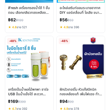
iFresh เครื่องกรองน้ำใช้ 1 ขั้น
อะไหล่เสริมท่อลมระบายอากาศ
ตอน เลือกเกลียวทองเหลือง
DIY แอร์เคลื่อนที่ ไอเสีย ขนาด
กรองน้ำสะอาด คุ้มค่า
4 6 8 นิ้ว เพิ่มประสิทธิภาพ
฿62
฿56
฿199
฿59
★ 4.8
ขาย 521
★ 4.9
ขาย 396
-48%
-48%
เครื่องปั่นน้ำผลไม้พกพา ชาร์จ
ฝักบัวเทอร์โบ หัวแก๊สปิคนิค
USB ปั่นน้ำแข็งได้ สะดวก
ทองเหลืองแท้ เพิ่มไฟแรง ทำ
สำหรับคนรักสุขภาพ
อาหารเร็วขึ้น
฿169
฿94
฿399
฿99
★ 4.7
ขาย 392
★ 4.9
ขาย 378