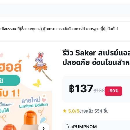
ืชธรรมชาติ(ซื้อเยอะถูกลง) ฟู้ดเกรด เกรดสัมผัสอาหารได้ มาตรฐานญี่ปุ่นอันดับ1
รีวิว Saker สเปรย์แ
ปลอดภัย อ่อนโยนสำหร
฿137
฿138
-50%
★ 5.0/5
ขายแล้ว 554 ชิ้น
โดย
PUMPNOM
›