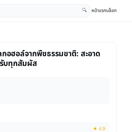
หน้าแรก
บล็อก
🔍
อลกอฮอล์จากพืชธรรมชาติ: สะอาด
ับทุกสัมผัส
★ 4.9