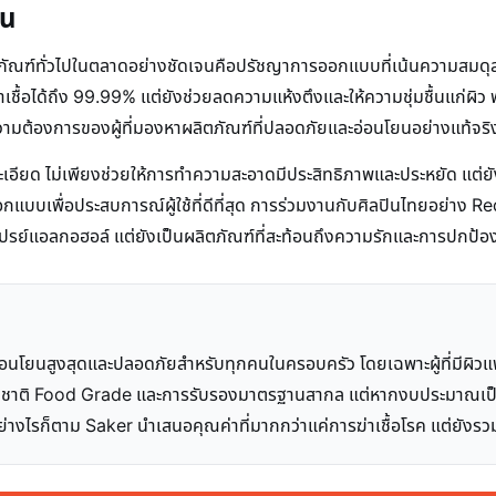
่น
ตภัณฑ์ทั่วไปในตลาดอย่างชัดเจนคือปรัชญาการออกแบบที่เน้นความสมดุลร
่าเชื้อได้ถึง 99.99% แต่ยังช่วยลดความแห้งตึงและให้ความชุ่มชื้นแก่
ามต้องการของผู้ที่มองหาผลิตภัณฑ์ที่ปลอดภัยและอ่อนโยนอย่างแท้จริง
ละเอียด ไม่เพียงช่วยให้การทำความสะอาดมีประสิทธิภาพและประหยัด แต่ยั
แบบเพื่อประสบการณ์ผู้ใช้ที่ดีที่สุด การร่วมงานกับศิลปินไทยอย่าง R
สเปรย์แอลกอฮอล์ แต่ยังเป็นผลิตภัณฑ์ที่สะท้อนถึงความรักและการปกป้อ
นโยนสูงสุดและปลอดภัยสำหรับทุกคนในครอบครัว โดยเฉพาะผู้ที่มีผิวแพ
รมชาติ Food Grade และการรับรองมาตรฐานสากล แต่หากงบประมาณเป็นปัจ
า อย่างไรก็ตาม Saker นำเสนอคุณค่าที่มากกว่าแค่การฆ่าเชื้อโรค แต่ยั