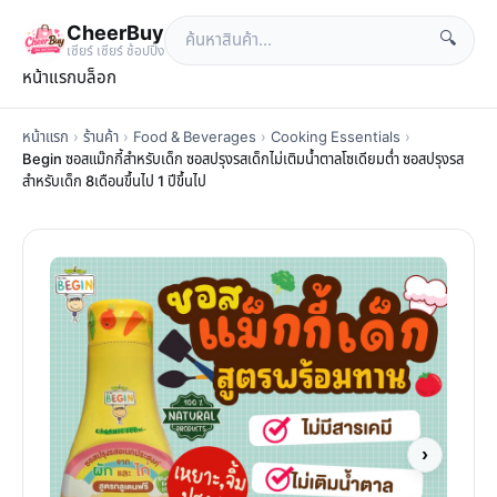
CheerBuy
🔍
เซียร์ เซียร์ ช้อปปิ้ง
หน้าแรก
บล็อก
หน้าแรก
›
ร้านค้า
›
Food & Beverages
›
Cooking Essentials
›
Begin ซอสแม๊กกี้สำหรับเด็ก ซอสปรุงรสเด็กไม่เติมน้ำตาลโซเดียมต่ำ ซอสปรุงรส
สำหรับเด็ก 8เดือนขึ้นไป 1 ปีขึ้นไป
›