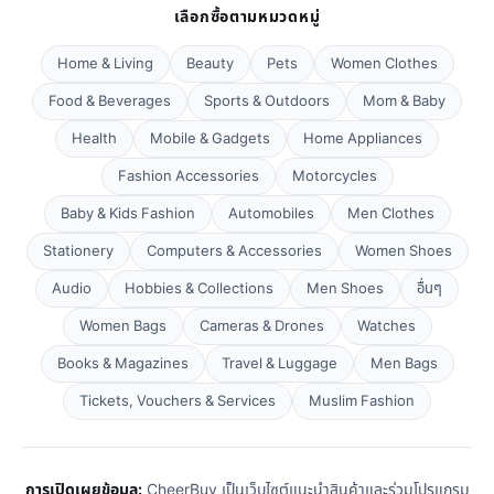
เลือกซื้อตามหมวดหมู่
Home & Living
Beauty
Pets
Women Clothes
Food & Beverages
Sports & Outdoors
Mom & Baby
Health
Mobile & Gadgets
Home Appliances
Fashion Accessories
Motorcycles
Baby & Kids Fashion
Automobiles
Men Clothes
Stationery
Computers & Accessories
Women Shoes
Audio
Hobbies & Collections
Men Shoes
อื่นๆ
Women Bags
Cameras & Drones
Watches
Books & Magazines
Travel & Luggage
Men Bags
Tickets, Vouchers & Services
Muslim Fashion
การเปิดเผยข้อมูล:
CheerBuy เป็นเว็บไซต์แนะนำสินค้าและร่วมโปรแกรม