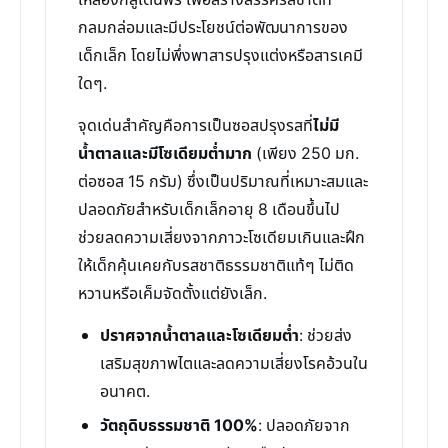
เหลืองกลูเตนฟรี เพื่อสร้างสรรค์รสชาติที่
กลมกล่อมและมีประโยชน์ต่อพัฒนาการของ
เด็กเล็ก โดยไม่พึ่งพาสารปรุงแต่งหรือสารเคมี
ใดๆ.
จุดเด่นสำคัญคือการเป็นซอสปรุงรสที่
ไม่มี
น้ำตาลและมีโซเดียมต่ำมาก
(เพียง 250 มก.
ต่อซอส 15 กรัม) ซึ่งเป็นปริมาณที่เหมาะสมและ
ปลอดภัยสำหรับเด็กเล็กอายุ 8 เดือนขึ้นไป
ช่วยลดความเสี่ยงจากภาวะโซเดียมเกินและฝึก
ให้เด็กคุ้นเคยกับรสชาติธรรมชาติแท้ๆ ไม่ติด
หวานหรือเค็มจัดตั้งแต่ยังเล็ก.
ปราศจากน้ำตาลและโซเดียมต่ำ
: ช่วยส่ง
เสริมสุขภาพไตและลดความเสี่ยงโรคอ้วนใน
อนาคต.
วัตถุดิบธรรมชาติ 100%
: ปลอดภัยจาก