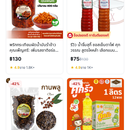
พริกกระเทียมผัดน้ำมันรำข้าว
รีวิว น้ำจิ้มสุกี้ ซอสเย็นตาโฟ ศุภ
คุณเพ็ญศรี: เพิ่มรสชาติอร่อย
วรรณ สูตรไหหลำ เลือกแบบ
สุขภาพดี มังสวิรัติทานได้
ไหนดี
฿130
฿75
฿130
★ 4.9
ขาย 1.8K+
★ 4.9
ขาย 1K+
-42%
-42%