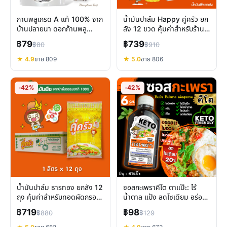
กานพลูเกรด A แท้ 100% จาก
น้ำมันปาล์ม Happy คู่ครัว ยก
บ้านปลายนา ดอกก้านพลู
ลัง 12 ขวด คุ้มค่าสำหรับร้าน
คุณภาพดีสำหรับปรุงรส
อาหารและครัวเรือนใหญ่
฿79
฿739
฿80
฿910
★ 4.9
ขาย 809
★ 5.0
ขาย 806
-42%
-42%
น้ำมันปาล์ม ธารทอง ยกลัง 12
ซอสกะเพราคีโต ตาแป๊ะ: ไร้
ถุง คุ้มค่าสำหรับทอดผัดกรอบ
น้ำตาล แป้ง ลดโซเดียม อร่อย
อร่อย
กลมกล่อม สายคลีน
฿719
฿98
฿880
฿129