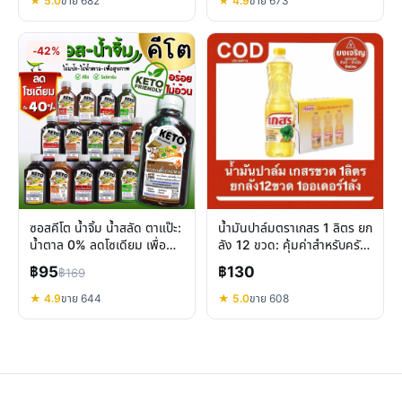
★ 5.0
ขาย 682
★ 4.9
ขาย 673
-42%
ซอสคีโต น้ำจิ้ม น้ำสลัด ตาแป๊ะ:
น้ำมันปาล์มตราเกสร 1 ลิตร ยก
น้ำตาล 0% ลดโซเดียม เพื่อ
ลัง 12 ขวด: คุ้มค่าสำหรับครัว
สุขภาพ
เรือนและธุรกิจ
฿95
฿130
฿169
★ 4.9
ขาย 644
★ 5.0
ขาย 608