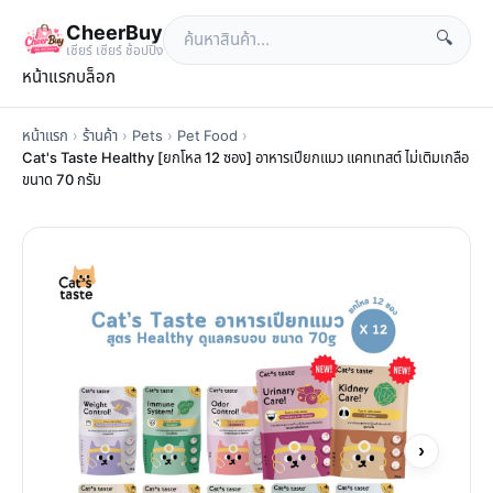
CheerBuy
🔍
เซียร์ เซียร์ ช้อปปิ้ง
หน้าแรก
บล็อก
หน้าแรก
›
ร้านค้า
›
Pets
›
Pet Food
›
Cat's Taste Healthy [ยกโหล 12 ซอง] อาหารเปียกแมว แคทเทสต์ ไม่เติมเกลือ
ขนาด 70 กรัม
›