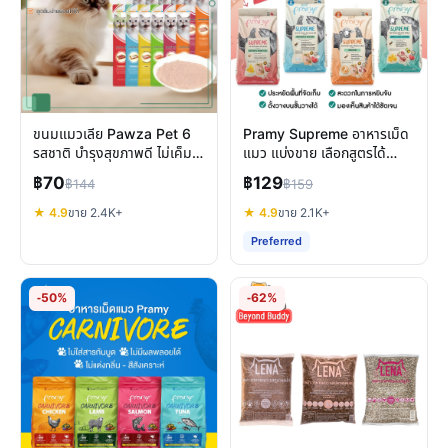
ขนมแมวเลีย Pawza Pet 6
Pramy Supreme อาหารเม็ด
รสชาติ บำรุงสุขภาพดี ไม่เค็ม
แมว แบ่งขาย เลือกสูตรได้
แมวชอบ
บำรุงครบทุกช่วงวัย
฿70
฿129
฿144
฿159
★ 4.9
ขาย 2.4K+
★ 4.9
ขาย 2.1K+
Preferred
-50%
-62%