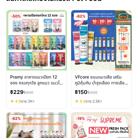
-50%
-62%
Pramy อาหารแมวเปียก 12
VFcore ขนมแมวเลีย เสริม
ซอง ครบทุกวัย ลูกแมว แมวโต
ภูมิคุ้มกัน บำรุงเลือด ทางเลือก
แมวสูงวัย สูตรเฉพาะ
อร่อยเพื่อสุขภาพแมว
฿229
฿150
฿600
฿299
★ 4.9
ขาย 3K+
★ 5.0
ขาย 2.5K+
-62%
-19%