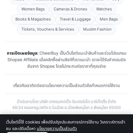
Women Bags
Cameras & Drones
Watches
Books & Magazines
Travel & Luggage
Men Bags
Tickets, Vouchers & Services
Muslim Fashion
การเปิดเผยข้อมูล:
CheerBuy เป็นเว็บไซต์แนะนำสินค้าและร่วมโปรแกรม
Shopee Affiliate เมื่อคลิกซื้อผ่านลิงก์ที่เราแนะนำ เราจะได้รับค่าคอมมิช
ชันจาก Shopee โดยไม่กระทบต่อราคาที่คุณจ่าย
เกี่ยวกับเรา
ติดต่อเรา
นโยบายความเป็นส่วนตัว
ข้อกำหนดการใช้งาน
ดำเนินงานโดย บริษัท อาศรมลาปเป็ด อินเตอร์เน็ต มาร์เก็ตติ้ง จำกัด
49/24 ถนนชาญเวชกิจ ต.ในเมือง อ.เมืองพิษณุโลก จ.พิษณุโลก 65000
© 2026 CheerBuy · cheerbuy.co
เว็บไซต์นี้ใช้ cookies เพื่อปรับปรุงประสบการณ์การใช้งาน วิเคราะห์การเข้า
ชม และปรับเนื้อหา
นโยบายความเป็นส่วนตัว