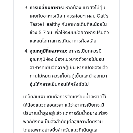
การเปลี่ยนอาหาร:
หากน้องแมวยังไม่คุ้น
เคยกับอาหารเปียก ควรค่อยๆ ผสม Cat's
Taste Healthy กับอาหารเดิมทีละน้อยใน
ช่วง 5-7 วัน เพื่อให้ระบบย่อยอาหารปรับตัว
และลดโอกาสการเกิดอาการท้องเสีย
อุณหภูมิที่เหมาะสม:
อาหารเปียกควรมี
อุณหภูมิห้อง น้องแมวบางตัวอาจไม่ชอบ
อาหารที่เย็นจัดจากตู้เย็น หากเปิดซองแล้ว
ทานไม่หมด ควรเก็บในตู้เย็นและนำออกมา
อุ่นให้คลายเย็นก่อนให้ครั้งถัดไป
เคล็ดลับเพิ่มเติมคือการจัดเตรียมน้ำสะอาดไว้
ให้น้องแมวตลอดเวลา แม้ว่าอาหารเปียกจะมี
ปริมาณน้ำสูงอยู่แล้ว แต่การดื่มน้ำอย่างเพียง
พอก็ยังคงเป็นสิ่งสำคัญต่อสุขภาพโดยรวม
โดยเฉพาะอย่างยิ่งสำหรับแมวที่เน้นดูแล