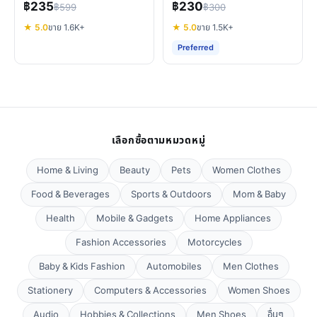
฿235
฿230
฿599
฿300
แมวคุณ
★ 5.0
ขาย 1.6K+
★ 5.0
ขาย 1.5K+
Preferred
เลือกซื้อตามหมวดหมู่
Home & Living
Beauty
Pets
Women Clothes
Food & Beverages
Sports & Outdoors
Mom & Baby
Health
Mobile & Gadgets
Home Appliances
Fashion Accessories
Motorcycles
Baby & Kids Fashion
Automobiles
Men Clothes
Stationery
Computers & Accessories
Women Shoes
Audio
Hobbies & Collections
Men Shoes
อื่นๆ