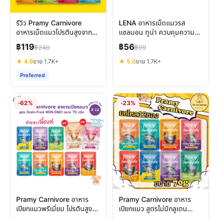
รีวิว Pramy Carnivore
LENA อาหารเม็ดแมวรส
อาหารเม็ดแมวโปรตีนสูงจาก
แซลมอน ทูน่า ควบคุมความ
เนื้อแท้ บำรุงครบด้าน
เค็ม รีวิวครบจบทุกมุม
฿119
฿56
฿240
฿99
★ 4.9
ขาย 1.7K+
★ 5.0
ขาย 1.7K+
Preferred
-62%
-23%
Pramy Carnivore อาหาร
Pramy Carnivore อาหาร
เปียกแมวพรีเมี่ยม โปรตีนสูง
เปียกแมว สูตรไม่มีกลูเตน
กลูเตนฟรี เลือกดีที่สุดสำหรับ
บำรุงครบวงจร