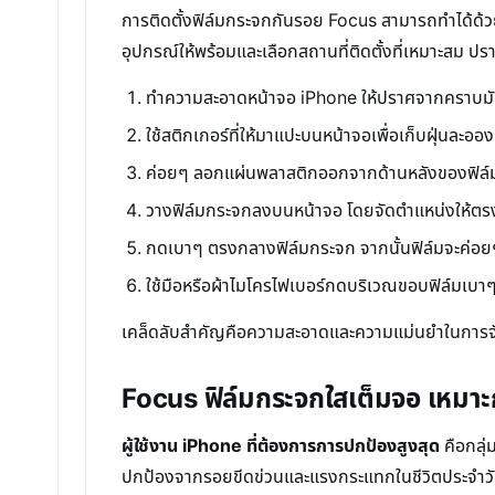
การติดตั้งฟิล์มกระจกกันรอย Focus สามารถทำได้ด้วยตน
อุปกรณ์ให้พร้อมและเลือกสถานที่ติดตั้งที่เหมาะสม 
ทำความสะอาดหน้าจอ iPhone ให้ปราศจากคราบมันแล
ใช้สติกเกอร์ที่ให้มาแปะบนหน้าจอเพื่อเก็บฝุ่นละออ
ค่อยๆ ลอกแผ่นพลาสติกออกจากด้านหลังของฟิล์มกระจ
วางฟิล์มกระจกลงบนหน้าจอ โดยจัดตำแหน่งให้ตรงก
กดเบาๆ ตรงกลางฟิล์มกระจก จากนั้นฟิล์มจะค่อ
ใช้มือหรือผ้าไมโครไฟเบอร์กดบริเวณขอบฟิล์มเบาๆ 
เคล็ดลับสำคัญคือความสะอาดและความแม่นยำในการจัดต
Focus ฟิล์มกระจกใสเต็มจอ เหมาะก
ผู้ใช้งาน iPhone ที่ต้องการการปกป้องสูงสุด
คือกลุ่
ปกป้องจากรอยขีดข่วนและแรงกระแทกในชีวิตประจำวันได้