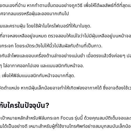
เองที่บ้าน หากทำตามขั้นตอนอย่างถูกวิธี เพื่อให้ได้ผลลัพธ์ที่ดีที่ส
ปราศจากลมแรงหรือฝุ่นละอองมากเกินไป
ะคราบฝุ่น โดยใช้ผ้าไมโครไฟเบอร์ที่ให้มาในชุด.
งที่อาจหลงเหลืออยู่จนหมด ตรวจสอบให้แน่ใจว่าไม่มีฝุ่นเหลืออยู่บนหน้าจ
ก โดยระมัดระวังไม่ให้นิ้วไปสัมผัสกับด้านที่เป็นกาว.
ับลำโพงและขอบเครื่องด้านล่างอย่างแม่นยำ เมื่อตรงแล้วจึงค่อยๆ ป
ยๆ ไล่อากาศออกไปเอง และแนบสนิทกับหน้าจอ.
เพื่อให้ฟิล์มแนบสนิทกับหน้าจอมากที่สุด.
ำแหน่ง หากมีฝุ่นเล็กน้อยอาจทำให้เกิดฟองอากาศได้ ซึ่งอาจต้องใช้เ
ับใครในปัจจุบัน?
มเป้าหมายหลักสำหรับฟิล์มกระจก Focus รุ่นนี้ ด้วยคุณสมบัติเต็มจอและร
เป็นอย่างดี เหมาะสำหรับผู้ที่ใช้งานโทรศัพท์อย่างสมบุกสมบันเล็กน้อย