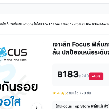
จกใสเต็มจอสำหรับ iPhone ไอโฟน 17e 17 17Air 17Pro 17ProMax 16e 16ProMax Pr
เจาะลึก Focus ฟิล์ม
ลื่น ปกป้องเหนือระดับ
฿183
฿249
-48%
★ 4.9/5
ขายแล้ว 770 ชิ้น
โดย
Focus Top Store ฟิล์มแท้ ส่ง
›