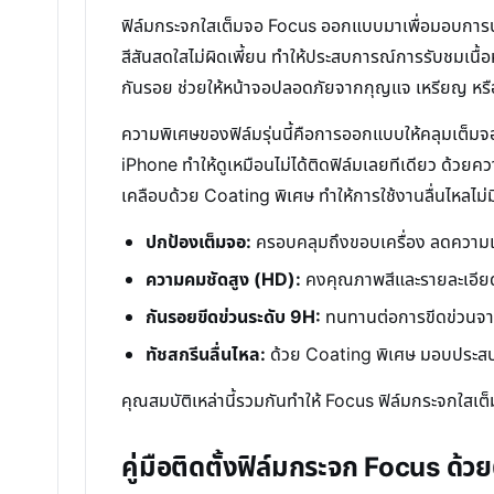
ฟิล์มกระจกใสเต็มจอ Focus ออกแบบมาเพื่อมอบการปก
สีสันสดใสไม่ผิดเพี้ยน ทำให้ประสบการณ์การรับชมเน
กันรอย ช่วยให้หน้าจอปลอดภัยจากกุญแจ เหรียญ หรือ
ความพิเศษของฟิล์มรุ่นนี้คือการออกแบบให้คลุมเต็มจอ 
iPhone ทำให้ดูเหมือนไม่ได้ติดฟิล์มเลยทีเดียว ด้วยค
เคลือบด้วย Coating พิเศษ ทำให้การใช้งานลื่นไหลไม่ม
ปกป้องเต็มจอ:
ครอบคลุมถึงขอบเครื่อง ลดความ
ความคมชัดสูง (HD):
คงคุณภาพสีและรายละเอี
กันรอยขีดข่วนระดับ 9H:
ทนทานต่อการขีดข่วนจากว
ทัชสกรีนลื่นไหล:
ด้วย Coating พิเศษ มอบประสบก
คุณสมบัติเหล่านี้รวมกันทำให้ Focus ฟิล์มกระจกใสเต็
คู่มือติดตั้งฟิล์มกระจก Focus ด้