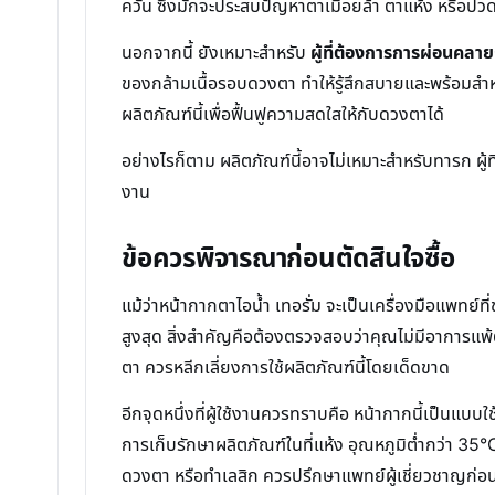
ควัน ซึ่งมักจะประสบปัญหาตาเมื่อยล้า ตาแห้ง หรือ
นอกจากนี้ ยังเหมาะสำหรับ
ผู้ที่ต้องการการผ่อนคลา
ของกล้ามเนื้อรอบดวงตา ทำให้รู้สึกสบายและพร้อมสำหรั
ผลิตภัณฑ์นี้เพื่อฟื้นฟูความสดใสให้กับดวงตาได้
อย่างไรก็ตาม ผลิตภัณฑ์นี้อาจไม่เหมาะสำหรับทารก ผู้ที
งาน
ข้อควรพิจารณาก่อนตัดสินใจซื้อ
แม้ว่าหน้ากากตาไอน้ำ เทอรั่ม จะเป็นเครื่องมือแพทย
สูงสุด สิ่งสำคัญคือต้องตรวจสอบว่าคุณไม่มีอาการแพ้ต
ตา ควรหลีกเลี่ยงการใช้ผลิตภัณฑ์นี้โดยเด็ดขาด
อีกจุดหนึ่งที่ผู้ใช้งานควรทราบคือ หน้ากากนี้เป็นแบบใ
การเก็บรักษาผลิตภัณฑ์ในที่แห้ง อุณหภูมิต่ำกว่า 35°
ดวงตา หรือทำเลสิก ควรปรึกษาแพทย์ผู้เชี่ยวชาญก่อ