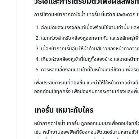
วิธีใช้และการเตรียมตัวเพื่อผลลัพธ์ที่ด
การใช้งานหน้ากากตาไอน้ำ เทอรั่ม นั้นง่ายและสะดวก เ
ฉีกเปิดซองบรรจุภัณฑ์เมื่อพร้อมใช้งานเท่านั้น แ
แยกห่วงสำหรับคล้องหูออกจากกัน และรอสักครู่เพื่อใ
เมื่อหน้ากากเริ่มอุ่น ให้นำด้านสีขาวของหน้ากากว
เกี่ยวห่วงคล้องหูเข้าที่ใบหูทั้งสองข้าง และกดห
ควรหลีกเลี่ยงลมเป่าเข้าที่ใบหน้าขณะใช้งาน เพื่อ
เพื่อประสบการณ์ที่ดียิ่งขึ้น แนะนำให้ใช้หน้ากากอย
ออกก่อนใช้ทุกครั้ง เพื่อป้องกันการระคายเคืองและเพ
เทอรั่ม เหมาะกับใคร
หน้ากากตาไอน้ำ เทอรั่ม ถูกออกแบบมาเพื่อตอบโจทย์
เช่น พนักงานออฟฟิศที่จ้องคอมพิวเตอร์นานหลายชั่วโมง