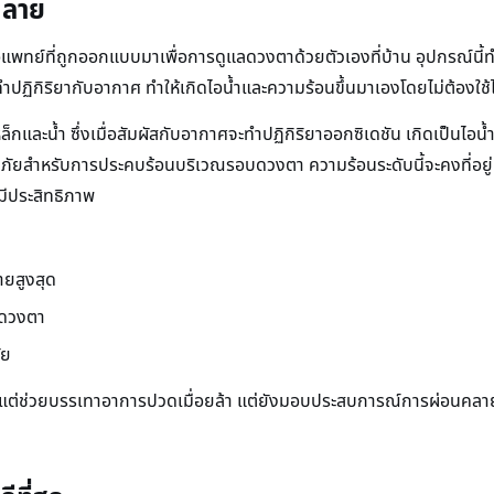
คลาย
มือแพทย์ที่ถูกออกแบบมาเพื่อการดูแลดวงตาด้วยตัวเองที่บ้าน อุปกรณ์
จะทำปฏิกิริยากับอากาศ ทำให้เกิดไอน้ำและความร้อนขึ้นมาเองโดยไม่ต้องใ
กและน้ำ ซึ่งเมื่อสัมผัสกับอากาศจะทำปฏิกิริยาออกซิเดชัน เกิดเป็นไอน้ำ
อดภัยสำหรับการประคบร้อนบริเวณรอบดวงตา ความร้อนระดับนี้จะคงที่อยู
มีประสิทธิภาพ
ายสูงสุด
บดวงตา
ัย
เพียงแต่ช่วยบรรเทาอาการปวดเมื่อยล้า แต่ยังมอบประสบการณ์การผ่อนคลา