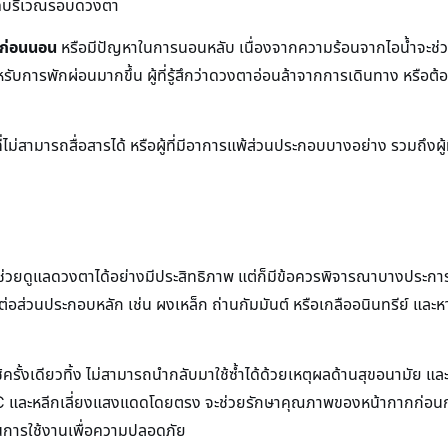
ปวดบริเวณรอบดวงตา
ยก่อนนอน
หรือมีปัญหาในการนอนหลับ เนื่องจากความร้อนจากไอน้ำจะช่
บการพักผ่อนมากขึ้น ผู้ที่รู้สึกว่าดวงตาอ่อนล้าจากการเดินทาง หรือต้
่ไม่สามารถสื่อสารได้ หรือผู้ที่มีอาการแพ้ส่วนประกอบบางอย่าง รวมถึงผู้ท
์ที่ช่วยดูแลดวงตาได้อย่างมีประสิทธิภาพ แต่ก็มีข้อควรพิจารณาบางประก
่อส่วนประกอบหลัก เช่น ผงเหล็ก ถ่านกัมมันต์ หรือเกลืออนินทรีย์ และหาก
ช้ครั้งเดียวทิ้ง ไม่สามารถนำกลับมาใช้ซ้ำได้ด้วยเหตุผลด้านสุขอนามัย แล
C และหลีกเลี่ยงแสงแดดโดยตรง จะช่วยรักษาคุณภาพของหน้ากากก่อนการใช้ง
นการใช้งานเพื่อความปลอดภัย