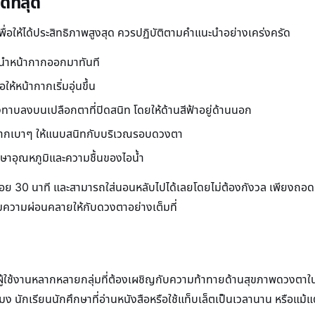
ีที่สุด
พื่อให้ได้ประสิทธิภาพสูงสุด ควรปฏิบัติตามคำแนะนำอย่างเคร่งครัด
ละนำหน้ากากออกมาทันที
ห้หน้ากากเริ่มอุ่นขึ้น
างทาบลงบนเปลือกตาที่ปิดสนิท โดยให้ด้านสีฟ้าอยู่ด้านนอก
น้ากากเบาๆ ให้แนบสนิทกับบริเวณรอบดวงตา
รักษาอุณหภูมิและความชื้นของไอน้ำ
่างน้อย 30 นาที และสามารถใส่นอนหลับไปได้เลยโดยไม่ต้องกังวล เพียงถอ
ิ่มความผ่อนคลายให้กับดวงตาอย่างเต็มที่
ผู้ใช้งานหลากหลายกลุ่มที่ต้องเผชิญกับความท้าทายด้านสุขภาพดวงตาใ
 นักเรียนนักศึกษาที่อ่านหนังสือหรือใช้แท็บเล็ตเป็นเวลานาน หรือแม้แ