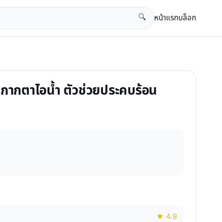
หน้าแรก
บล็อก
🔍
น้ากากตาไอน้ำ ตัวช่วยประคบร้อน
★ 4.9