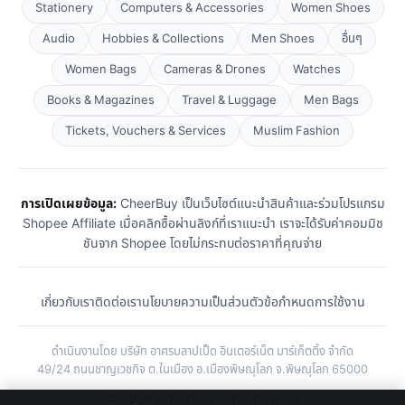
Stationery
Computers & Accessories
Women Shoes
Audio
Hobbies & Collections
Men Shoes
อื่นๆ
Women Bags
Cameras & Drones
Watches
Books & Magazines
Travel & Luggage
Men Bags
Tickets, Vouchers & Services
Muslim Fashion
การเปิดเผยข้อมูล:
CheerBuy เป็นเว็บไซต์แนะนำสินค้าและร่วมโปรแกรม
Shopee Affiliate เมื่อคลิกซื้อผ่านลิงก์ที่เราแนะนำ เราจะได้รับค่าคอมมิช
ชันจาก Shopee โดยไม่กระทบต่อราคาที่คุณจ่าย
เกี่ยวกับเรา
ติดต่อเรา
นโยบายความเป็นส่วนตัว
ข้อกำหนดการใช้งาน
ดำเนินงานโดย บริษัท อาศรมลาปเป็ด อินเตอร์เน็ต มาร์เก็ตติ้ง จำกัด
49/24 ถนนชาญเวชกิจ ต.ในเมือง อ.เมืองพิษณุโลก จ.พิษณุโลก 65000
© 2026 CheerBuy · cheerbuy.co