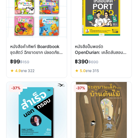
หนังสือคำศัพท์ Boardbook
หนังสือปั้นพอร์ต
ชุดสัตว์ ฉีกขาดยาก ปลอดภัย
OpenDurian: เคล็ดลับสอบ
เสริมพัฒนาการเด็ก 0-3 ปี
ติด TCAS รอบ 1 A-Level
฿99
฿390
฿159
฿690
ม.ปลาย
★ 4.9
ขาย 322
★ 5.0
ขาย 315
-37%
-37%