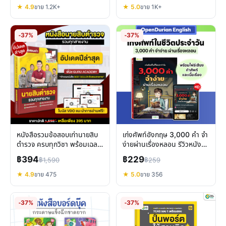
★ 4.9
ขาย 1.2K+
★ 5.0
ขาย 1K+
-37%
-37%
หนังสือรวมข้อสอบเก่านายสิบ
เก่งศัพท์อังกฤษ 3,000 คำ จำ
ตำรวจ ครบทุกวิชา พร้อมเฉลย
ง่ายผ่านเรื่องหลอน รีวิวหนังสือ
ละเอียดและ VDO ตะลุยโจทย์
OpenDurian
฿394
฿229
฿1,590
฿259
★ 4.9
ขาย 475
★ 5.0
ขาย 356
-37%
-37%