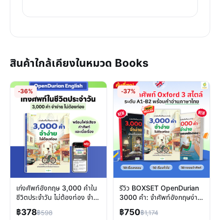
สินค้าใกล้เคียงในหมวด Books
-36%
-37%
เก่งศัพท์อังกฤษ 3,000 คำใน
รีวิว BOXSET OpenDurian
ชีวิตประจำวัน ไม่ต้องท่อง จำ
3000 คำ: จำศัพท์อังกฤษง่าย
ง่ายกับ Opendurian
ไม่ต้องท่อง ด้วย 3 สไตล์
฿378
฿750
฿598
฿1,174