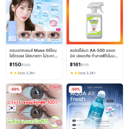
คอนแทคเลนส์ Muse ซิลิโคน
สเปรย์ไล่มด AA-500 ออแก
ไฮโดรเจล ใส่สบายตา ไม่ระคาย
นิค ปลอดภัย ทำลายฟีโรโมน
เคือง เลนส์รายเดือน
ป้องกันมดซ้ำ
฿150
฿161
฿300
฿175
★ 4.9
ขาย 3.2K+
★ 4.9
ขาย 3.2K+
-50%
-50%