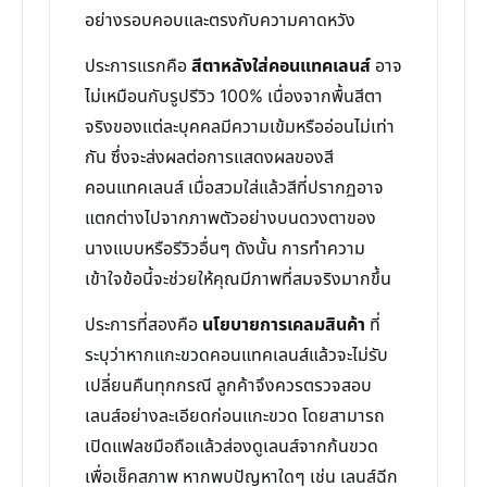
อย่างรอบคอบและตรงกับความคาดหวัง
ประการแรกคือ
สีตาหลังใส่คอนแทคเลนส์
อาจ
ไม่เหมือนกับรูปรีวิว 100% เนื่องจากพื้นสีตา
จริงของแต่ละบุคคลมีความเข้มหรืออ่อนไม่เท่า
กัน ซึ่งจะส่งผลต่อการแสดงผลของสี
คอนแทคเลนส์ เมื่อสวมใส่แล้วสีที่ปรากฏอาจ
แตกต่างไปจากภาพตัวอย่างบนดวงตาของ
นางแบบหรือรีวิวอื่นๆ ดังนั้น การทำความ
เข้าใจข้อนี้จะช่วยให้คุณมีภาพที่สมจริงมากขึ้น
ประการที่สองคือ
นโยบายการเคลมสินค้า
ที่
ระบุว่าหากแกะขวดคอนแทคเลนส์แล้วจะไม่รับ
เปลี่ยนคืนทุกกรณี ลูกค้าจึงควรตรวจสอบ
เลนส์อย่างละเอียดก่อนแกะขวด โดยสามารถ
เปิดแฟลชมือถือแล้วส่องดูเลนส์จากก้นขวด
เพื่อเช็คสภาพ หากพบปัญหาใดๆ เช่น เลนส์ฉีก