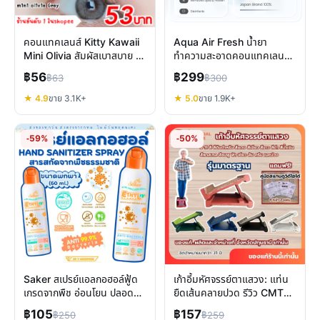
คอนแทคเลนส์ Kitty Kawaii
Aqua Air Fresh น้ำยา
Mini Olivia สัมผัสเบาสบาย ลุ
ทำความสะอาดคอนแทคเลนส์
คธรรมชาติ
ญี่ปุ่น ผสานวิตามินบำรุงตา
฿56
฿299
฿63
฿300
★ 4.9
ขาย 3.1K+
★ 5.0
ขาย 1.9K+
-59%
-50%
Saker สเปรย์แอลกอฮอล์ฟู้ด
เก้าอี้มหัศจรรย์ตาแสวง: แท่น
เกรดจากพืช อ่อนโยน ปลอดภัย
ยืดเส้นคลายปวด รีวิว CMTS
มาตรฐานญี่ปุ่น
ของแท้
฿105
฿157
฿250
฿259