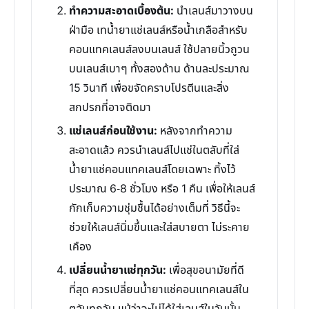
ทำความสะอาดเบื้องต้น:
นำเลนส์มาวางบน
ฝ่ามือ เทน้ำยาแช่เลนส์หรือน้ำเกลือสำหรับ
คอนแทคเลนส์ลงบนเลนส์ ใช้ปลายนิ้วถูวน
บนเลนส์เบาๆ ทั้งสองด้าน ด้านละประมาณ
15 วินาที เพื่อขจัดคราบโปรตีนและสิ่ง
สกปรกที่อาจติดมา
แช่เลนส์ก่อนใช้งาน:
หลังจากทำความ
สะอาดแล้ว ควรนำเลนส์ไปแช่ในตลับที่ใส่
น้ำยาแช่คอนแทคเลนส์โดยเฉพาะ ทิ้งไว้
ประมาณ 6-8 ชั่วโมง หรือ 1 คืน เพื่อให้เลนส์
กักเก็บความชุ่มชื้นได้อย่างเต็มที่ วิธีนี้จะ
ช่วยให้เลนส์นิ่มขึ้นและใส่สบายตา ไม่ระคาย
เคือง
เปลี่ยนน้ำยาแช่ทุกวัน:
เพื่อสุขอนามัยที่ดี
ที่สุด ควรเปลี่ยนน้ำยาแช่คอนแทคเลนส์ใน