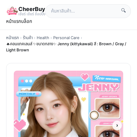
CheerBuy
🔍
เซียร์ เซียร์ ช้อปปิ้ง
หน้าแรก
บล็อก
หน้าแรก
›
ร้านค้า
›
Health
›
Personal Care
›
🔥คอนแทคเลนส์ ✨ขนาดกลาง✨ Jenny (kittykawaii) สี : Brown / Gray /
Light Brown
›