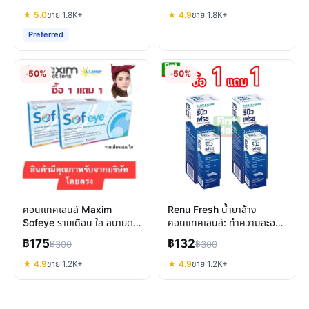
★ 5.0
ขาย 1.8K+
★ 4.9
ขาย 1.8K+
Preferred
-50%
-50%
คอนแทคเลนส์ Maxim
Renu Fresh น้ำยาล้าง
Sofeye รายเดือน ใส สบายตา
คอนแทคเลนส์: ทำความสะอาด
ปกป้อง UV แสงสีฟ้า
ล้ำลึก สบายตาเหมือนใหม่
฿175
฿132
฿300
฿300
★ 4.9
ขาย 1.2K+
★ 4.9
ขาย 1.2K+