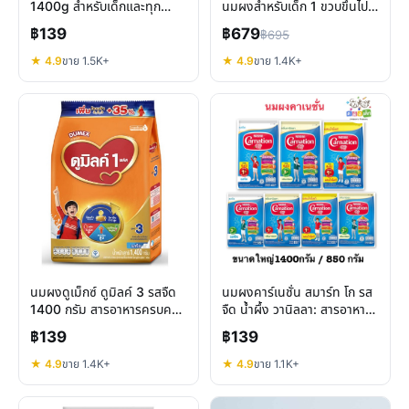
1400g สำหรับเด็กและทุก
นมผงสำหรับเด็ก 1 ขวบขึ้นไป
คนในบ้าน ดีจริงไหม?
และทุกคนในครอบครัว
฿139
฿679
฿695
★ 4.9
ขาย 1.5K+
★ 4.9
ขาย 1.4K+
นมผงดูเม็กซ์ ดูมิลค์ 3 รสจืด
นมผงคาร์เนชั่น สมาร์ท โก รส
1400 กรัม สารอาหารครบครัน
จืด น้ำผึ้ง วานิลลา: สารอาหาร
ทั้งครอบครัว
ครบครันสำหรับทุกคน
฿139
฿139
★ 4.9
ขาย 1.4K+
★ 4.9
ขาย 1.1K+