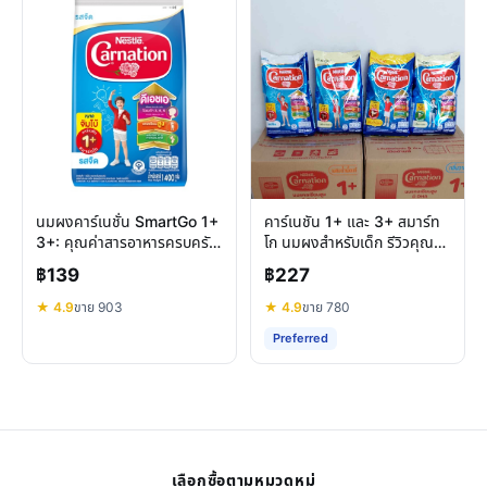
นมผงคาร์เนชั่น SmartGo 1+
คาร์เนชัน 1+ และ 3+ สมาร์ท
3+: คุณค่าสารอาหารครบครัน
โก นมผงสำหรับเด็ก รีวิวคุณค่า
สำหรับเด็กและครอบครัว
ครบครัน
฿139
฿227
★ 4.9
ขาย 903
★ 4.9
ขาย 780
Preferred
เลือกซื้อตามหมวดหมู่