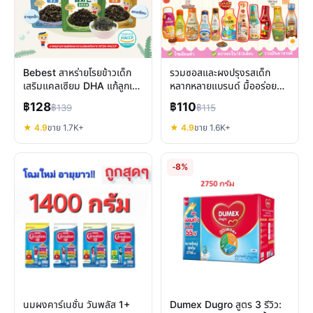
Bebest สาหร่ายโรยข้าวเด็ก
รวมซอสและผงปรุงรสเด็ก
เสริมแคลเซียม DHA แก้ลูกเบื่อ
หลากหลายแบรนด์ มื้ออร่อย
ข้าว อร่อยได้ประโยชน์
ปลอดภัยสำหรับลูกรัก
฿128
฿110
฿139
฿115
★ 4.9
ขาย 1.7K+
★ 4.9
ขาย 1.6K+
-8%
นมผงคาร์เนชั่น วันพลัส 1+
Dumex Dugro สูตร 3 รีวิว: