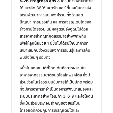
S-26 Progress สูตร 3
ได้รับการพัฒนาภาย
ใต้แนวคิด 360° สมาร์ท แคร์ ที่มุ่งเน้นการส่ง
เสริมพัฒนาการแบบองค์รวม ทั้งด้านสติ
ปัญญา การมองเห็น และการเจริญเติบโตของ
ร่างกายโดยรวม นมผงสูตรนี้จึงอุดมไปด้วย
สารอาหารสำคัญที่คัดสรรมาอย่างพิถีพิถัน
เพื่อให้ลูกน้อยวัย 1 ปีขึ้นไปได้รับโภชนาการที่
เหมาะสมกับช่วงวัยแห่งการเรียนรู้และการค้น
พบสิ่งใหม่ๆ รอบตัว
หนึ่งในคุณสมบัติที่โดดเด่นคือการผสานใย
อาหารจากธรรมชาติชนิดโอลิโกฟรุคโตส ซึ่งมี
ส่วนช่วยในเรื่องระบบขับถ่ายให้เป็นปกติ พร้อม
ทั้งมีสารอาหารที่จำเป็นต่อการพัฒนาสมองและ
ระบบประสาทอย่าง โอเมก้า 3, 6, 9 และไอโอดีน
ซึ่งเป็นส่วนประกอบสำคัญของฮอร์โมน
ไทรอยด์ที่ควบคุมการเจริญเติบโตและ