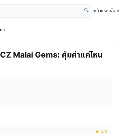
หน้าแรก
บล็อก
🔍
ทย์
ชร CZ Malai Gems: คุ้มค่าแค่ไหน
★ 4.8