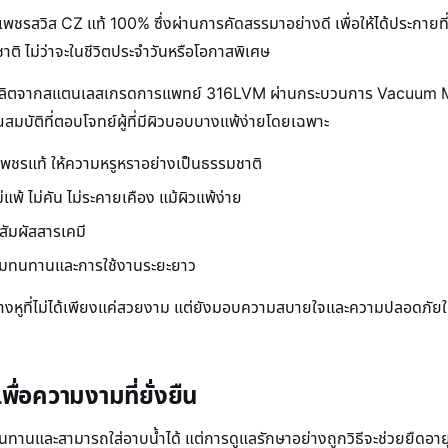
ชรสวิส CZ แท้ 100% ซึ่งผ่านการคัดสรรมาอย่างดี เพื่อให้ได้ประกายท
ชาติ ไม่ว่าจะในชีวิตประจำวันหรือโอกาสพิเศษ
งหูที่ผลิตจากสแตนเลสเกรดการแพทย์ 316LVM ผ่านกระบวนการ Vacuum Melt
สมบัติที่ตอบโจทย์ผู้ที่มีผิวบอบบางแพ้ง่ายโดยเฉพาะ
พชรแท้ ให้ความหรูหราอย่างเป็นธรรมชาติ
แพ้ ไม่คัน ไม่ระคายเคือง แม้ผิวแพ้ง่าย
ัมผัสสารเคมี
ามทนทานและการใช้งานระยะยาว
างหูที่ไม่ได้เพียงแค่สวยงาม แต่ยังมอบความสบายใจและความปลอดภัยในกา
ื่อความงามที่ยั่งยืน
นทานและสามารถใส่อาบน้ำได้ แต่การดูแลรักษาอย่างถูกวิธีจะช่วยยืดอา