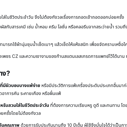
่ในชีวิตประจำวัน จึงไม่ต้องกังวลเรื่องการถอดเข้าถอดออกบ่อยครั้ง
สกับสารเคมี เช่น น้ำหอม ครีม โลชั่น หรือคลอรีนจากสระว่ายน้ำ รวมถึงน
ถใช้ผ้านุ่มชุบน้ำเช็ดเบาๆ แล้วเช็ดให้แห้งสนิท เพื่อขจัดคราบเหงื่อไ
องเพชร CZ และความเงางามของก้านสแตนเลสเกรดการแพทย์ไว้ได้นาน ทำ
้าง?
ู้ที่มีผิวบอบบางแพ้ง่าย
หรือมีประวัติการแพ้เครื่องประดับประเภทอื่นม
ดอาการคัน ระคายเคือง หรือผื่นแพ้
ำหรับสวมใส่ในชีวิตประจำวัน
ที่ต้องการความเรียบหรู ดูดี และทนทาน โดยไม
่อยครั้งโดยไม่ต้องกังวล
ะกันคุณภาพ
ด้วยการรับประกันนานถึง 10 ปีเต็ม ผู้ใช้จึงมั่นใจได้ว่าเป็น