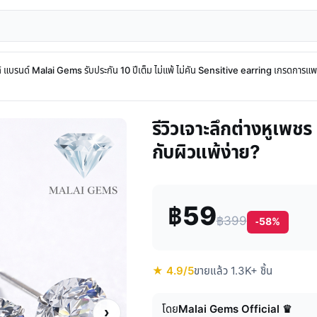
้ แบรนด์ Malai Gems รับประกัน 10 ปีเต็ม ไม่แพ้ ไม่คัน Sensitive earring เกรดการแพ
รีวิวเจาะลึกต่างหูเพ
กับผิวแพ้ง่าย?
฿59
฿399
-58%
★ 4.9/5
ขายแล้ว 1.3K+ ชิ้น
โดย
Malai Gems Official ♛
›