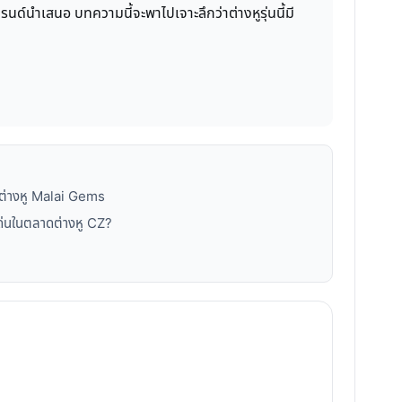
นด์นำเสนอ บทความนี้จะพาไปเจาะลึกว่าต่างหูรุ่นนี้มี
กต่างหู Malai Gems
ด่นในตลาดต่างหู CZ?