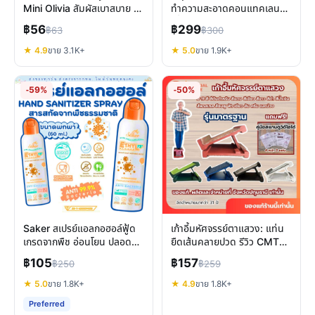
Mini Olivia สัมผัสเบาสบาย ลุ
ทำความสะอาดคอนแทคเลนส์
คธรรมชาติ
ญี่ปุ่น ผสานวิตามินบำรุงตา
฿56
฿299
฿63
฿300
★ 4.9
ขาย 3.1K+
★ 5.0
ขาย 1.9K+
-59%
-50%
Saker สเปรย์แอลกอฮอล์ฟู้ด
เก้าอี้มหัศจรรย์ตาแสวง: แท่น
เกรดจากพืช อ่อนโยน ปลอดภัย
ยืดเส้นคลายปวด รีวิว CMTS
มาตรฐานญี่ปุ่น
ของแท้
฿105
฿157
฿250
฿259
★ 5.0
ขาย 1.8K+
★ 4.9
ขาย 1.8K+
Preferred