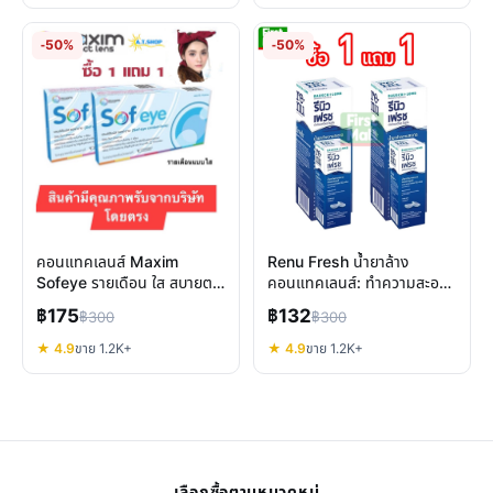
-50%
-50%
คอนแทคเลนส์ Maxim
Renu Fresh น้ำยาล้าง
Sofeye รายเดือน ใส สบายตา
คอนแทคเลนส์: ทำความสะอาด
ปกป้อง UV แสงสีฟ้า
ล้ำลึก สบายตาเหมือนใหม่
฿175
฿132
฿300
฿300
★ 4.9
ขาย 1.2K+
★ 4.9
ขาย 1.2K+
เลือกซื้อตามหมวดหมู่