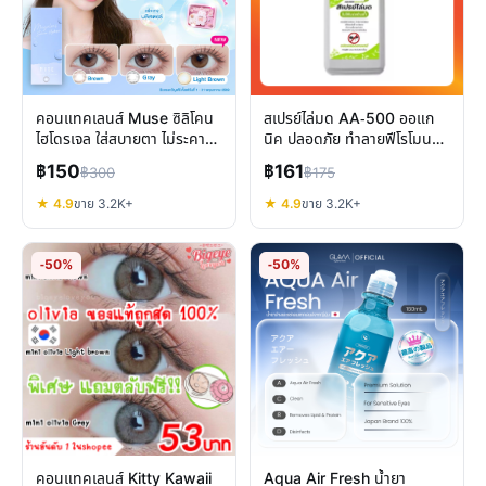
คอนแทคเลนส์ Muse ซิลิโคน
สเปรย์ไล่มด AA-500 ออแก
ไฮโดรเจล ใส่สบายตา ไม่ระคาย
นิค ปลอดภัย ทำลายฟีโรโมน
เคือง เลนส์รายเดือน
ป้องกันมดซ้ำ
฿150
฿161
฿300
฿175
★ 4.9
ขาย 3.2K+
★ 4.9
ขาย 3.2K+
-50%
-50%
คอนแทคเลนส์ Kitty Kawaii
Aqua Air Fresh น้ำยา