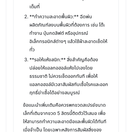
เต็มที่
**ทำความสะอาดพื้นผิว:** ฉีดพ่น
ผลิตภัณฑ์ลงบนพื้นผิวที่ต้องการ เช่น โต๊ะ
ทำงาน ปุ่มกดลิฟต์ หรืออุปกรณ์
อิเล็กทรอนิกส์ต่างๆ แล้วใช้ผ้าสะอาดเช็ดให้
ทั่ว
**รอให้แห้งสนิท:** สิ่งสำคัญคือต้อง
ปล่อยให้แอลกอฮอล์แห้งไปเองโดย
ธรรมชาติ ไม่ควรเช็ดออกทันที เพื่อให้
แอลกอฮอล์มีเวลาสัมผัสกับเชื้อโรคและออก
ฤทธิ์ฆ่าเชื้อได้อย่างสมบูรณ์
ข้อแนะนำเพิ่มเติมคือควรพกขวดสเปรย์ขนาด
เล็กที่เติมจากขวด 5 ลิตรนี้ติดตัวไว้เสมอ เพื่อ
ให้สามารถทำความสะอาดมือและพื้นผิวได้ทันที
เมื่อจำเป็น โดยเฉพาะหลังการสัมผัสสิ่งของ