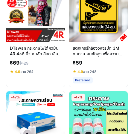
DTawan กระดาษโฟโต้ผิวมัน
สติกเกอร์กล้องวงจรปิด 3M
4R 4x6 นิ้ว คมชัด สีสด เลือก
ทนทาน คมชัดสูง เพื่อความ
แกรม 180-260g สำหรับพิมพ์
ปลอดภัยที่ยั่งยืน
฿69
฿59
฿129
ภาพ
★ 4.9
ขาย 264
★ 4.9
ขาย 248
Preferred
-47%
-47%