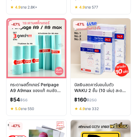
ส่ง
★ 4.9
ขาย 2.8K+
★ 4.9
ขาย 577
-47%
-47%
กระดาษสติ๊กเกอร์ Peripage
บิลเงินสดคาร์บอนในตัว
A9 A9max ของแท้ คมชัด
WAKU 2 ชั้น (10 เล่ม) สะดวก
กันน้ำ ใช้งานง่าย
สะอาด ทำไมธุรกิจต้องมี
฿54
฿160
฿56
฿250
★ 5.0
ขาย 550
★ 4.9
ขาย 332
-47%