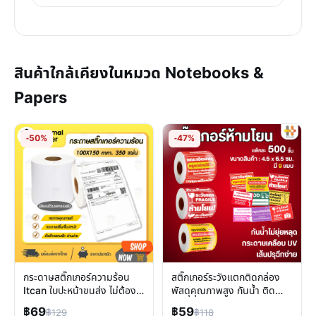
สินค้าใกล้เคียงในหมวด Notebooks &
Papers
-50%
-47%
กระดาษสติ๊กเกอร์ความร้อน
สติ๊กเกอร์ระวังแตกติดกล่อง
Itcan ใบปะหน้าขนส่ง ไม่ต้องใช้
พัสดุคุณภาพสูง กันน้ำ ติด
หมึก พิมพ์ชัด ลอกง่าย
แน่น เพิ่มความมั่นใจในการจัด
฿69
฿59
฿129
฿118