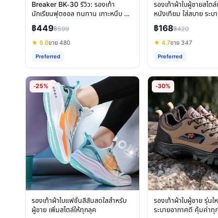
Breaker BK-30 รีวิว: รองเท้า
รองเท้าผ้าใบผู้ชายสไตล์
นักเรียนฟุตซอล ทนทาน เกาะหนึบ คุ้ม
หนังเทียม ใส่สบาย ระบ
ค่า
฿449
฿168
฿599
฿420
★ 5.0
ขาย 480
★ 4.7
ขาย 347
Preferred
Preferred
-25%
-30%
รองเท้าผ้าใบแฟชั่นสีสันสดใสสำหรับ
รองเท้าผ้าใบผู้ชาย รุ่นใ
ผู้ชาย เพิ่มสไตล์ให้ทุกลุค
ระบายอากาศดี คุ้มค่าทุก