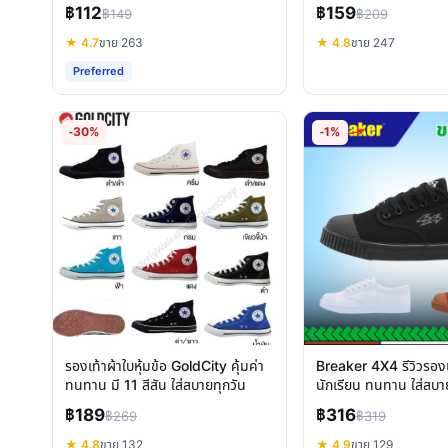
฿112
฿159
฿149
฿209
★ 4.7
ขาย 263
★ 4.8
ขาย 247
Preferred
-30%
-1%
รองเท้าผ้าใบหุ้มข้อ GoldCity คุ้มค่า
Breaker 4X4 รีวิวรองเ
ทนทาน มี 11 สีสัน ใส่สบายทุกวัน
นักเรียน ทนทาน ใส่สบา
กิจกรรม
฿189
฿316
฿269
฿319
★ 4.8
ขาย 132
★ 4.9
ขาย 129