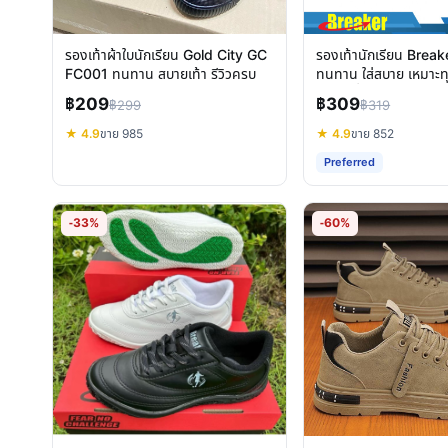
รองเท้าผ้าใบนักเรียน Gold City GC
รองเท้านักเรียน Brea
FC001 ทนทาน สบายเท้า รีวิวครบ
ทนทาน ใส่สบาย เหมาะท
เลือกสีที่ใช่เลย
฿209
฿309
฿299
฿319
★ 4.9
ขาย 985
★ 4.9
ขาย 852
Preferred
-33%
-60%