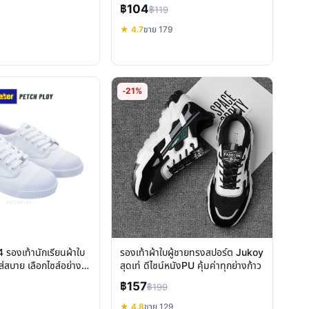
฿104
฿119
★ 4.7
ขาย 179
-21%
รองเท้านักเรียนผ้าใบ
รองเท้าผ้าใบผู้ชายทรงสปอร์ต Jukoy
่สบาย เลือกไซส์อย่างไร
สุดเท่ ดีไซน์หนังPU คุ้มค่าทุกย่างก้าว
฿157
฿199
★ 4.8
ขาย 129