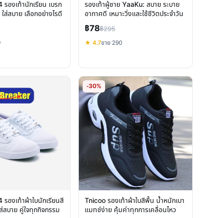
รองเท้านักเรียน เบรก
รองเท้าผู้ชาย YaaKu: สบาย ระบาย
ใส่สบาย เลือกอย่างไรดี
อากาศดี เหมาะวิ่งและใช้ชีวิตประจำวัน
฿78
฿295
9
★ 4.7
ขาย 290
-30%
รองเท้าผ้าใบนักเรียนสี
Tnicoo รองเท้าผ้าใบสีพื้น น้ำหนักเบา
่สบาย คู่ใจทุกกิจกรรม
แมทช์ง่าย คุ้มค่าทุกการเคลื่อนไหว