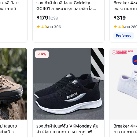
เกาหลี สีขาว
รองเท้าผ้าใบสลิปออน Goldcity
Breaker 4x4 
ายอากาศดี
GC901 ลายหมากรุก คลาสสิก ใส่
เกอร์: ทนทาน 
สบาย
฿179
฿319
฿299
★ 4.9
ขาย 306
★ 4.9
ขาย 28
Preferred
-16%
หม่ ใส่สบาย
รองเท้าผ้าใบแฟชั่น VKMonday คุ้ม
Breaker 4x4 
ย่างก้าว
ค่า ใส่สบาย ทนทาน เหมาะทุกไลฟ์
ขาว ทนทาน ใส