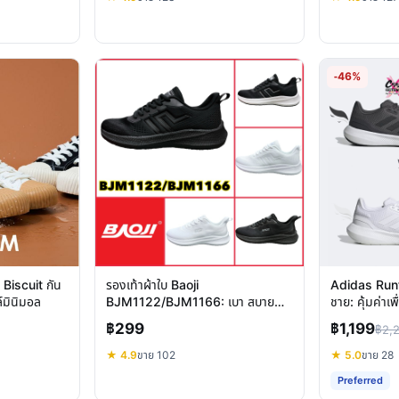
-46%
 Biscuit กัน
รองเท้าผ้าใบ Baoji
Adidas Runfa
ล์มินิมอล
BJM1122/BJM1166: เบา สบาย
ชาย: คุ้มค่าเพื
สไตล์ทันสมัย สำหรับชาย
฿299
฿1,199
฿2,
★ 4.9
ขาย 102
★ 5.0
ขาย 28
Preferred