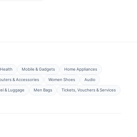
Health
Mobile & Gadgets
Home Appliances
uters & Accessories
Women Shoes
Audio
vel & Luggage
Men Bags
Tickets, Vouchers & Services