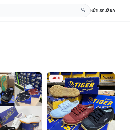
หน้าแรก
บล็อก
🔍
-40%