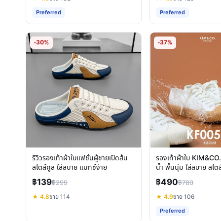
Preferred
Preferred
-30%
-37%
รีวิวรองเท้าผ้าใบแฟชั่นผู้ชายเปิดส้น
รองเท้าผ้าใบ KIM&CO.
สไตล์คูล ใส่สบาย แมทช์ง่าย
น้ำ พื้นนุ่ม ใส่สบาย สไต
฿139
฿490
฿299
฿780
★ 4.8
ขาย 114
★ 4.9
ขาย 106
Preferred