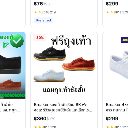
สไตล์
฿76
฿299
฿90
★ 4.7
ขาย 219
★ 4.9
ขาย 179
Preferred
-30%
ท้าผ้าใบ
Breaker รองเท้านักเรียน BK ฟุต
Breaker 4x4 
ย เหมาะทุก
ซอล: รีวิวคุณสมบัติเด่นและเลือกไซส์ที่
ขาว ทนทาน ใส
ใช่
ให้พอดี
฿360
฿299
฿379
★ 4.9
ขาย 128
★ 4.9
ขาย 127