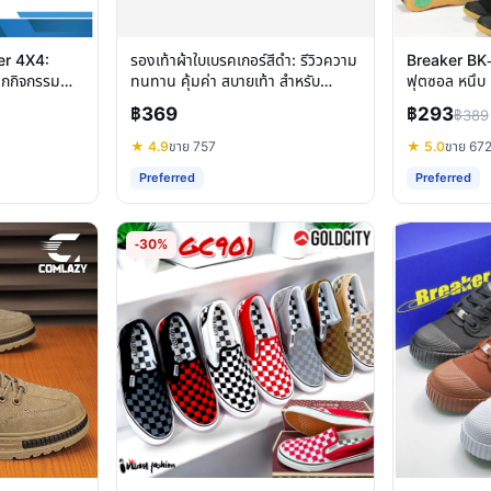
ker 4X4:
รองเท้าผ้าใบเบรคเกอร์สีดำ: รีวิวความ
Breaker BK-4
ุกกิจกรรม
ทนทาน คุ้มค่า สบายเท้า สำหรับ
ฟุตซอล หนึบ 
นักเรียน
ครบจบ
฿369
฿293
฿389
★ 4.9
ขาย 757
★ 5.0
ขาย 67
Preferred
Preferred
-30%