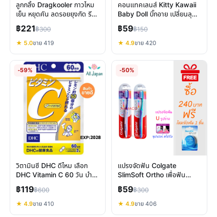
ลูกกลิ้ง Dragkooler กาวไหม
คอนแทคเลนส์ Kitty Kawaii
เย็น หยุดคัน ลดรอยยุงกัด รีวิว
Baby Doll บิ๊กอาย เปลี่ยนลุค
เชิงลึก
สบายตา ค่าอมน้ำสูง
฿221
฿59
฿300
฿150
★ 5.0
ขาย 419
★ 4.9
ขาย 420
-59%
-50%
วิตามินซี DHC ดีไหม เลือก
แปรงจัดฟัน Colgate
DHC Vitamin C 60 วัน บำรุง
SlimSoft Ortho เพื่อฟัน
ผิวและภูมิคุ้มกัน
สะอาด เหงือกแข็งแรง
฿119
฿59
฿600
฿300
★ 4.9
ขาย 410
★ 4.9
ขาย 406