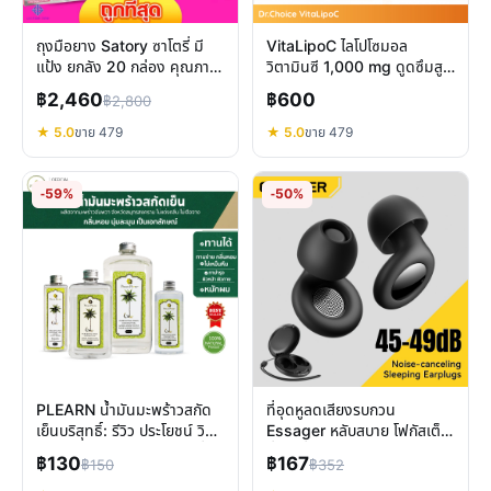
ถุงมือยาง Satory ซาโตรี่ มี
VitaLipoC ไลโปโซมอล
แป้ง ยกลัง 20 กล่อง คุณภาพ
วิตามินซี 1,000 mg ดูดซึมสูง
ดี ใช้ได้หลากหลาย
เสริมภูมิคุ้มกัน ผิวใส
฿2,460
฿600
฿2,800
★ 5.0
ขาย 479
★ 5.0
ขาย 479
-59%
-50%
PLEARN น้ำมันมะพร้าวสกัด
ที่อุดหูลดเสียงรบกวน
เย็นบริสุทธิ์: รีวิว ประโยชน์ วิธี
Essager หลับสบาย โฟกัสเต็ม
ใช้ และทำไมถึงเป็นตัวเลือกที่ดี
ที่ ทุกที่ทุกเวลา
฿130
฿167
฿150
฿352