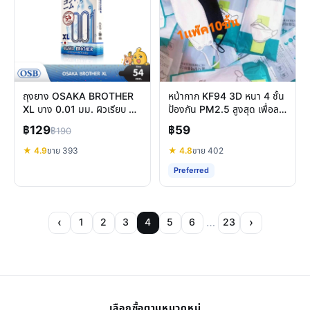
ถุงยาง OSAKA BROTHER
หน้ากาก KF94 3D หนา 4 ชั้น
XL บาง 0.01 มม. ผิวเรียบ 54
ป้องกัน PM2.5 สูงสุด เพื่อลม
มม. สัมผัสธรรมชาติ
หายใจสะอาดทุกวัน
฿129
฿59
฿190
★ 4.9
ขาย 393
★ 4.8
ขาย 402
Preferred
‹
…
›
1
2
3
4
5
6
23
เลือกซื้อตามหมวดหมู่