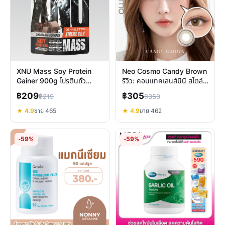
XNU Mass Soy Protein
Neo Cosmo Candy Brown
Gainer 900g โปรตีนถั่ว
รีวิว: คอนแทคเลนส์มินิ สไตล์
เหลือง เพิ่มกล้ามเนื้อ คุ้มค่า
เกาหลี ตาหวานธรรมชาติ
฿209
฿305
฿219
฿350
จริงไหม?
★ 4.9
ขาย 465
★ 4.9
ขาย 462
-59%
-59%