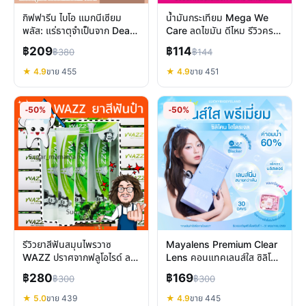
กิฟฟารีน ไบโอ แมกนีเซียม
น้ำมันกระเทียม Mega We
พลัส: แร่ธาตุจำเป็นจาก Dead
Care ลดไขมัน ดีไหม รีวิวครบ
Sea เพื่อสุขภาพที่ดีกว่า
จบก่อนซื้อ
฿209
฿114
฿380
฿144
★ 4.9
ขาย 455
★ 4.9
ขาย 451
-50%
-50%
รีวิวยาสีฟันสมุนไพรวาซ
Mayalens Premium Clear
WAZZ ปราศจากฟลูโอไรด์ ลด
Lens คอนแทคเลนส์ใส ซิลิโคน
กลิ่นปาก เสียวฟัน
ไฮโดรเจล สบายตา
฿280
฿169
฿300
฿300
★ 5.0
ขาย 439
★ 4.9
ขาย 445