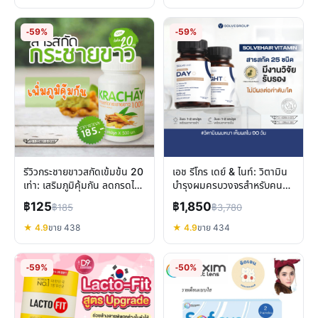
-59%
-59%
รีวิวกระชายขาวสกัดเข้มข้น 20
เอช รีโกร เดย์ & ไนท์: วิตามิน
เท่า: เสริมภูมิคุ้มกัน ลดกรดไหล
บำรุงผมครบวงจรสำหรับคน
ย้อน
อยากผมสวย
฿125
฿1,850
฿185
฿3,780
★ 4.9
ขาย 438
★ 4.9
ขาย 434
-59%
-50%