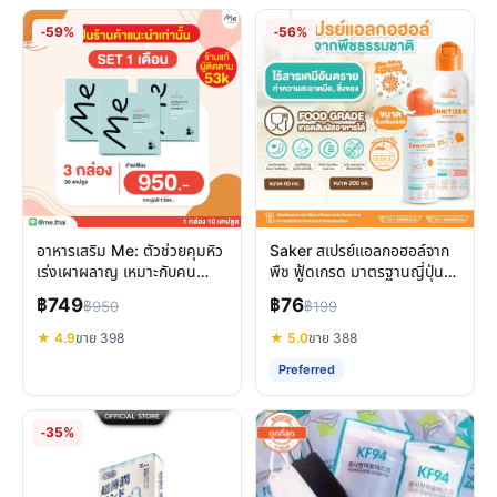
-59%
-56%
อาหารเสริม Me: ตัวช่วยคุมหิว
Saker สเปรย์แอลกอฮอล์จาก
เร่งเผาผลาญ เหมาะกับคน
พืช ฟู้ดเกรด มาตรฐานญี่ปุ่น
ดื้อยา
อ่อนโยน ปลอดภัยสัมผัสอาหาร
฿749
฿76
฿950
฿199
★ 4.9
ขาย 398
★ 5.0
ขาย 388
Preferred
-35%