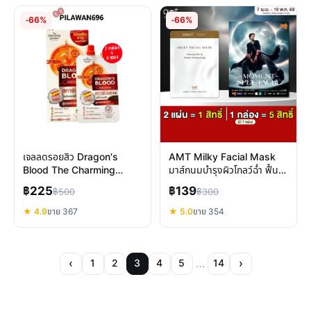
-66%
-66%
เจลลดรอยสิว Dragon's
AMT Milky Facial Mask
Blood The Charming
มาส์กนมบำรุงผิวโกลว์ฉ่ำ ฟื้นฟู
Garden ฟื้นฟูรอยแดงดำ ผิว
ผิวชุ่มชื้นล้ำลึก
฿225
฿139
฿500
฿300
ใสไร้รอย
★ 4.9
ขาย 367
★ 5.0
ขาย 354
‹
…
›
1
2
3
4
5
14