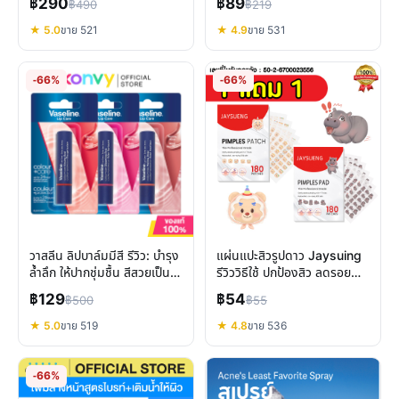
฿290
฿89
฿490
฿219
★ 5.0
ขาย 521
★ 4.9
ขาย 531
-66%
-66%
วาสลีน ลิปบาล์มมีสี รีวิว: บำรุง
แผ่นแปะสิวรูปดาว Jaysuing
ล้ำลึก ให้ปากชุ่มชื้น สีสวยเป็น
รีวิววิธีใช้ ปกป้องสิว ลดรอย
ธรรมชาติ
พร้อมข้อควรรู้
฿129
฿54
฿500
฿55
★ 5.0
ขาย 519
★ 4.8
ขาย 536
-66%