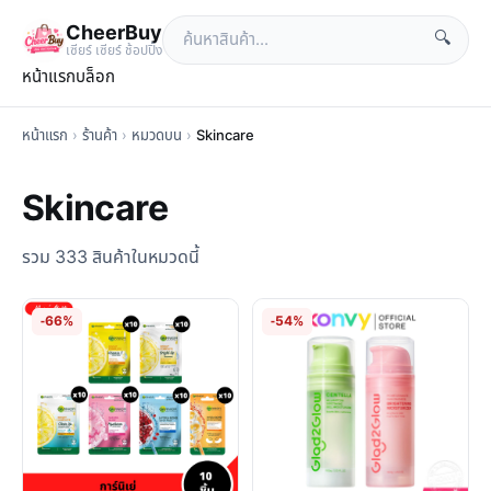
CheerBuy
🔍
เซียร์ เซียร์ ช้อปปิ้ง
หน้าแรก
บล็อก
หน้าแรก
›
ร้านค้า
›
หมวดบน
›
Skincare
Skincare
รวม 333 สินค้าในหมวดนี้
-66%
-54%