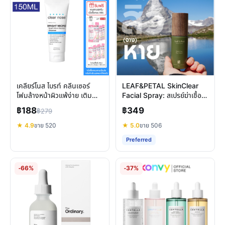
เคลียร์โนส ไบรท์ คลีนเซอร์
LEAF&PETAL SkinClear
โฟมล้างหน้าผิวแพ้ง่าย เติมน้ำ
Facial Spray: สเปรย์ฆ่าเชื้อ
ผิวกระจ่างใส
สิว HOCl ลดสิวซ้ำซาก
฿188
฿349
฿279
★ 4.9
ขาย 520
★ 5.0
ขาย 506
Preferred
-66%
-37%