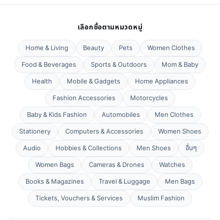
เลือกซื้อตามหมวดหมู่
Home & Living
Beauty
Pets
Women Clothes
Food & Beverages
Sports & Outdoors
Mom & Baby
Health
Mobile & Gadgets
Home Appliances
Fashion Accessories
Motorcycles
Baby & Kids Fashion
Automobiles
Men Clothes
Stationery
Computers & Accessories
Women Shoes
Audio
Hobbies & Collections
Men Shoes
อื่นๆ
Women Bags
Cameras & Drones
Watches
Books & Magazines
Travel & Luggage
Men Bags
Tickets, Vouchers & Services
Muslim Fashion