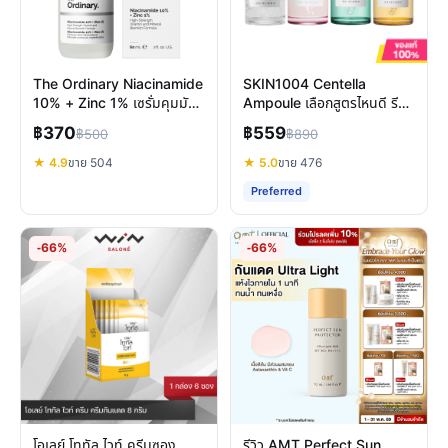
The Ordinary Niacinamide
SKIN1004 Centella
10% + Zinc 1% เซรั่มคุมมัน
Ampoule เลือกสูตรไหนดี รีวิว
ลดรอย ผิวเรียบเนียน
ครบทุกปัญหาผิว
฿370
฿559
฿500
฿890
★ 4.9
ขาย 504
★ 5.0
ขาย 476
Preferred
-66%
-66%
โอเลย์ โททัล ไวท์ ครีมซอง
รีวิว AMT Perfect Sun