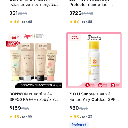
เหลือง ลดจุดด่างดำ บำรุงผิว
Protector กันแดดกันน้ำ
กันแดด
บางเบา SPF50+ PA++++
฿51
฿725
฿500
฿1,450
ผิวแพ้ง่าย
★ 4.9
ขาย 465
★ 5.0
ขาย 455
-66%
-77%
BONWON กันแดดโทนอัพ
Y.O.U Sunbrella สเปรย์
SPF50 PA+++ ปรับผิวใส กัน
กันแดด Airy Outdoor SPF
น้ำ ไม่เหนอะหนะ
50+ PA++++ บางเบา กันน้ำ
฿159
฿60
฿190
฿265
★ 4.9
ขาย 455
★ 5.0
ขาย 428
Preferred