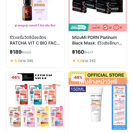
รีวิวเซรั่มวิตซีน้องฉัตร
MizuMi PDRN Platinum
RATCHA VIT C BIO FACE
Black Mask: รีวิวเชิงลึกมาส์
SERUM ผิวใส ลดรอยสิวจริง
ก 2 สเต็ปเพื่อผิวอ่อนเยาว์
฿189
฿160
฿500
฿477
ไหม?
★ 5.0
ขาย 385
★ 5.0
ขาย 382
-66%
-66%