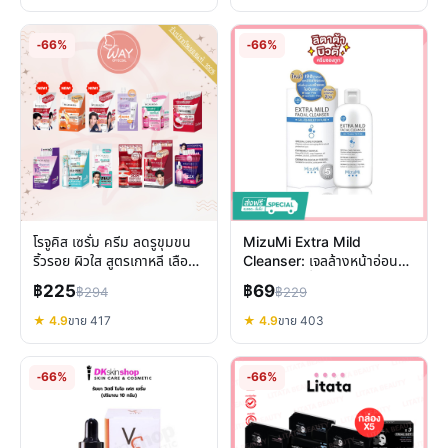
-66%
-66%
โรจูคิส เซรั่ม ครีม ลดรูขุมขน
MizuMi Extra Mild
ริ้วรอย ผิวใส สูตรเกาหลี เลือก
Cleanser: เจลล้างหน้าอ่อน
ตัวไหนดี
โยนพิเศษ เพื่อผิวแข็งแรง ไม่
฿225
฿69
฿294
฿229
เป็นสิว
★ 4.9
ขาย 417
★ 4.9
ขาย 403
-66%
-66%