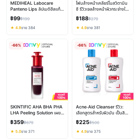
MEDIHEAL Labocare
โฟมล้างหน้าเคลียร์โนสวิตามิน
Panteno Lips ลิปเมดิฮีลแก้
ซี รีวิวเจลล้างหน้าผิวกระจ่างใส
ปากคล้ำ ปากแห้งแตก ฟื้นบำรุง
ลดสิว ผิวแพ้ง่าย
฿99
฿188
฿199
฿279
ลึก
★ 4.9
ขาย 384
★ 4.9
ขาย 381
-66%
-66%
SKINTIFIC AHA BHA PHA
Acne-Aid Cleanser รีวิว:
LHA Peeling Solution เผย
เลือกสูตรสำหรับผิวมัน เป็นสิว
ผิวใหม่ ลดสิว รูขุมขนกระชับ
ผิวแพ้ง่าย
฿359
฿225
฿679
฿500
★ 5.0
ขาย 371
★ 4.9
ขาย 375