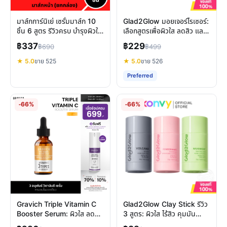
มาส์กการ์นิเย่ เซรั่มมาส์ก 10
Glad2Glow มอยเจอร์ไรเซอร์:
ชิ้น 6 สูตร รีวิวครบ บำรุงผิวใส
เลือกสูตรเพื่อผิวใส ลดสิว และ
ในกล่องเดียว
ชุ่มชื้น
฿337
฿229
฿690
฿499
★ 5.0
ขาย 525
★ 5.0
ขาย 526
Preferred
-66%
-66%
Gravich Triple Vitamin C
Glad2Glow Clay Stick รีวิว
Booster Serum: ผิวใส ลด
3 สูตร: ผิวใส ไร้สิว คุมมัน
รอยสิว คืนความกระจ่างใส
เลือกมาสก์ไหนดี