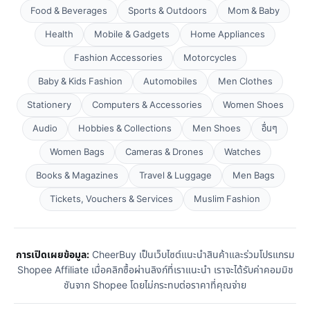
Food & Beverages
Sports & Outdoors
Mom & Baby
Health
Mobile & Gadgets
Home Appliances
Fashion Accessories
Motorcycles
Baby & Kids Fashion
Automobiles
Men Clothes
Stationery
Computers & Accessories
Women Shoes
Audio
Hobbies & Collections
Men Shoes
อื่นๆ
Women Bags
Cameras & Drones
Watches
Books & Magazines
Travel & Luggage
Men Bags
Tickets, Vouchers & Services
Muslim Fashion
การเปิดเผยข้อมูล:
CheerBuy เป็นเว็บไซต์แนะนำสินค้าและร่วมโปรแกรม
Shopee Affiliate เมื่อคลิกซื้อผ่านลิงก์ที่เราแนะนำ เราจะได้รับค่าคอมมิช
ชันจาก Shopee โดยไม่กระทบต่อราคาที่คุณจ่าย