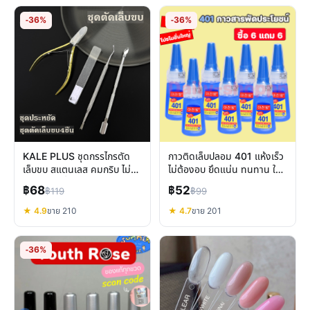
-36%
-36%
KALE PLUS ชุดกรรไกรตัด
กาวติดเล็บปลอม 401 แห้งเร็ว
เล็บขบ สแตนเลส คมกริบ ไม่
ไม่ต้องอบ ยึดแน่น ทนทาน ใช้
เป็นสนิม เพื่อเล็บสวย
งานหลากหลาย
฿68
฿52
฿119
฿99
★ 4.9
ขาย 210
★ 4.7
ขาย 201
-36%