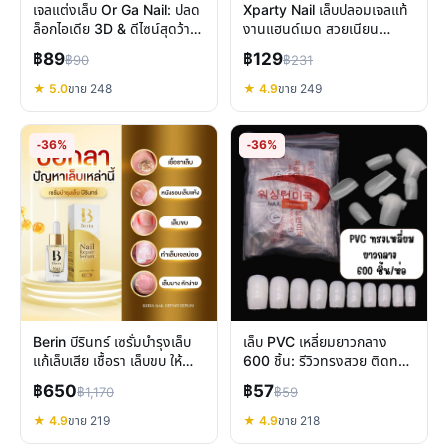
เจลแต่งเล็บ Or Ga Nail: ปลด
Xparty Nail เล็บปลอมเจลแท้
ล็อกไอเดีย 3D & ดีไซน์สุดว้าว
งานแฮนด์เมด สวยเนียน
สวยทน
เหมือนทำร้าน ประหยัดเวลา
฿89
฿129
฿90
฿231
★ 5.0
ขาย 248
★ 4.9
ขาย 249
-36%
-36%
Berin บีรินทร์ เซรั่มบำรุงเล็บ
เล็บ PVC เหลี่ยมยาวกลาง
แก้เล็บเสีย เชื้อรา เล็บขบ ให้
600 ชิ้น: รีวิวทรงสวย ติดทน
กลับมาสวยสุขภาพดี
คุ้มค่า
฿650
฿57
฿1,170
฿59
★ 4.9
ขาย 219
★ 4.9
ขาย 218