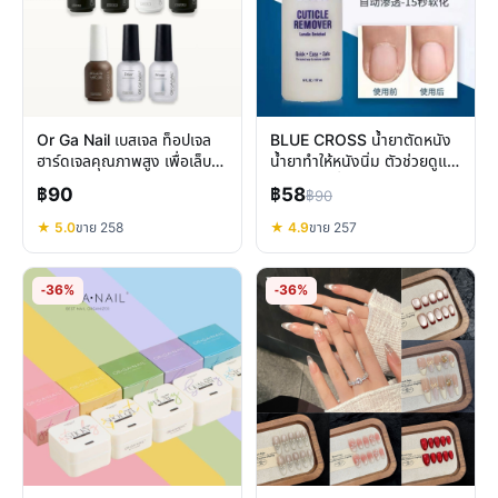
Or Ga Nail เบสเจล ท็อปเจล
BLUE CROSS น้ำยาตัดหนัง
ฮาร์ดเจลคุณภาพสูง เพื่อเล็บ
น้ำยาทำให้หนังนิ่ม ตัวช่วยดูแล
เจลติดทน เงางาม
เล็บมือเท้าที่บ้าน
฿90
฿58
฿90
★ 5.0
ขาย 258
★ 4.9
ขาย 257
-36%
-36%