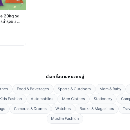
lie 20kg รส
ูตรบำรุงขน ลด
เลือกซื้อตามหมวดหมู่
thes
Food & Beverages
Sports & Outdoors
Mom & Baby
Kids Fashion
Automobiles
Men Clothes
Stationery
Comp
ags
Cameras & Drones
Watches
Books & Magazines
Tra
Muslim Fashion