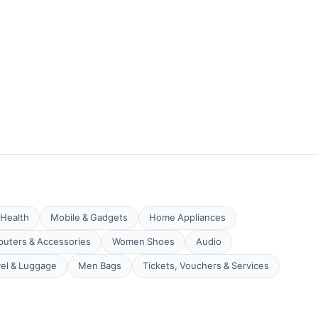
Health
Mobile & Gadgets
Home Appliances
uters & Accessories
Women Shoes
Audio
vel & Luggage
Men Bags
Tickets, Vouchers & Services