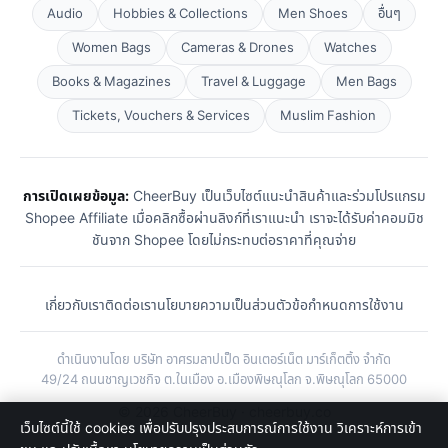
Audio
Hobbies & Collections
Men Shoes
อื่นๆ
Women Bags
Cameras & Drones
Watches
Books & Magazines
Travel & Luggage
Men Bags
Tickets, Vouchers & Services
Muslim Fashion
การเปิดเผยข้อมูล:
CheerBuy เป็นเว็บไซต์แนะนำสินค้าและร่วมโปรแกรม
Shopee Affiliate เมื่อคลิกซื้อผ่านลิงก์ที่เราแนะนำ เราจะได้รับค่าคอมมิช
ชันจาก Shopee โดยไม่กระทบต่อราคาที่คุณจ่าย
เกี่ยวกับเรา
ติดต่อเรา
นโยบายความเป็นส่วนตัว
ข้อกำหนดการใช้งาน
ดำเนินงานโดย บริษัท อาศรมลาปเป็ด อินเตอร์เน็ต มาร์เก็ตติ้ง จำกัด
49/24 ถนนชาญเวชกิจ ต.ในเมือง อ.เมืองพิษณุโลก จ.พิษณุโลก 65000
© 2026 CheerBuy · cheerbuy.co
เว็บไซต์นี้ใช้ cookies เพื่อปรับปรุงประสบการณ์การใช้งาน วิเคราะห์การเข้า