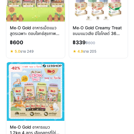
Me-O Gold อาหารเม็ดแมว
Me-O Gold Creamy Treat
สูตรเฉพาะ ตอบโจทย์สุขภาพ
ขนมแมวเลีย มีโอโกลด์ 36
แมวโตทุกสายพันธุ์
ซอง บำรุงครบ สุขภาพดี
฿600
฿339
฿600
★ 5.0
ขาย 249
★ 4.9
ขาย 205
-62%
Me-O Gold อาหารแมว
1.2kg 4 สูตร เลือกสูตรที่ใช่