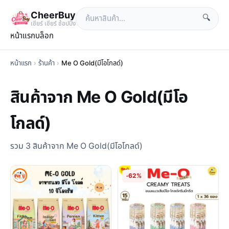
CheerBuy
🔍
เซียร์ เซียร์ ช้อปปิ้ง
หน้าแรก
บล็อก
หน้าแรก
›
ร้านค้า
›
Me O Gold(มีโอโกลด์)
สินค้าจาก Me O Gold(มีโอ
โกลด์)
รวม 3 สินค้าจาก Me O Gold(มีโอโกลด์)
-62%