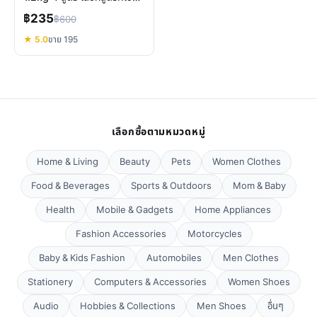
สำหรับน้องแมว
฿235
฿600
★ 5.0
ขาย 195
เลือกซื้อตามหมวดหมู่
Home & Living
Beauty
Pets
Women Clothes
Food & Beverages
Sports & Outdoors
Mom & Baby
Health
Mobile & Gadgets
Home Appliances
Fashion Accessories
Motorcycles
Baby & Kids Fashion
Automobiles
Men Clothes
Stationery
Computers & Accessories
Women Shoes
Audio
Hobbies & Collections
Men Shoes
อื่นๆ