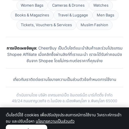
Women Bags
Cameras & Drones
Watches
Books & Magazines
Travel & Luggage
Men Bags
Tickets, Vouchers & Services
Muslim Fashion
การเปิดเผยข้อมูล:
CheerBuy เป็นเว็บไซต์แนะนำสินค้าและร่วมโปรแกรม
Shopee Affiliate เมื่อคลิกซื้อผ่านลิงก์ที่เราแนะนำ เราจะได้รับค่าคอมมิช
ชันจาก Shopee โดยไม่กระทบต่อราคาที่คุณจ่าย
เกี่ยวกับเรา
ติดต่อเรา
นโยบายความเป็นส่วนตัว
ข้อกำหนดการใช้งาน
ดำเนินงานโดย บริษัท อาศรมลาปเป็ด อินเตอร์เน็ต มาร์เก็ตติ้ง จำกัด
49/24 ถนนชาญเวชกิจ ต.ในเมือง อ.เมืองพิษณุโลก จ.พิษณุโลก 65000
© 2026 CheerBuy · cheerbuy.co
เว็บไซต์นี้ใช้ cookies เพื่อปรับปรุงประสบการณ์การใช้งาน วิเคราะห์การเข้า
ชม และปรับเนื้อหา
นโยบายความเป็นส่วนตัว