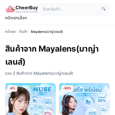
CheerBuy
🔍
เซียร์ เซียร์ ช้อปปิ้ง
หน้าแรก
บล็อก
หน้าแรก
›
ร้านค้า
›
Mayalens(มาญ่าเลนส์)
สินค้าจาก Mayalens(มาญ่า
เลนส์)
รวม 2 สินค้าจาก Mayalens(มาญ่าเลนส์)
-8%
-50%