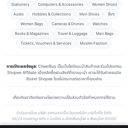
Stationery
Computers & Accessories
Women Shoes
Audio
Hobbies & Collections
Men Shoes
อื่นๆ
Women Bags
Cameras & Drones
Watches
Books & Magazines
Travel & Luggage
Men Bags
Tickets, Vouchers & Services
Muslim Fashion
การเปิดเผยข้อมูล:
CheerBuy เป็นเว็บไซต์แนะนำสินค้าและร่วมโปรแกรม
Shopee Affiliate เมื่อคลิกซื้อผ่านลิงก์ที่เราแนะนำ เราจะได้รับค่าคอมมิช
ชันจาก Shopee โดยไม่กระทบต่อราคาที่คุณจ่าย
เกี่ยวกับเรา
ติดต่อเรา
นโยบายความเป็นส่วนตัว
ข้อกำหนดการใช้งาน
ดำเนินงานโดย บริษัท อาศรมลาปเป็ด อินเตอร์เน็ต มาร์เก็ตติ้ง จำกัด
49/24 ถนนชาญเวชกิจ ต.ในเมือง อ.เมืองพิษณุโลก จ.พิษณุโลก 65000