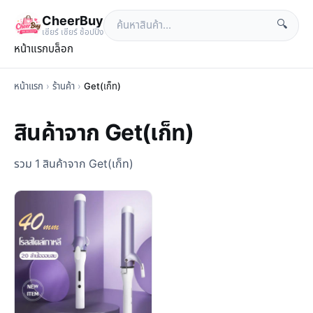
CheerBuy
🔍
เซียร์ เซียร์ ช้อปปิ้ง
หน้าแรก
บล็อก
หน้าแรก
›
ร้านค้า
›
Get(เก็ท)
สินค้าจาก Get(เก็ท)
รวม 1 สินค้าจาก Get(เก็ท)