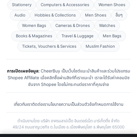
Stationery
Computers & Accessories
Women Shoes
Audio
Hobbies & Collections
Men Shoes
อื่นๆ
Women Bags
Cameras & Drones
Watches
Books & Magazines
Travel & Luggage
Men Bags
Tickets, Vouchers & Services
Muslim Fashion
การเปิดเผยข้อมูล:
CheerBuy เป็นเว็บไซต์แนะนำสินค้าและร่วมโปรแกรม
Shopee Affiliate เมื่อคลิกซื้อผ่านลิงก์ที่เราแนะนำ เราจะได้รับค่าคอมมิช
ชันจาก Shopee โดยไม่กระทบต่อราคาที่คุณจ่าย
เกี่ยวกับเรา
ติดต่อเรา
นโยบายความเป็นส่วนตัว
ข้อกำหนดการใช้งาน
ดำเนินงานโดย บริษัท อาศรมลาปเป็ด อินเตอร์เน็ต มาร์เก็ตติ้ง จำกัด
49/24 ถนนชาญเวชกิจ ต.ในเมือง อ.เมืองพิษณุโลก จ.พิษณุโลก 65000