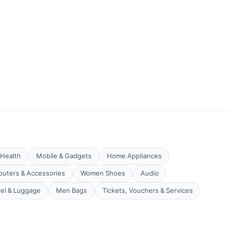
Health
Mobile & Gadgets
Home Appliances
uters & Accessories
Women Shoes
Audio
vel & Luggage
Men Bags
Tickets, Vouchers & Services