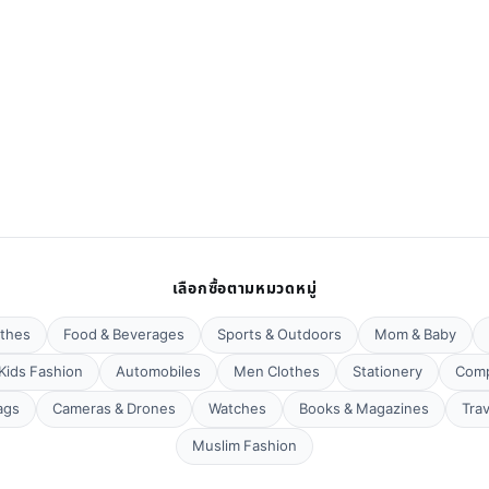
เลือกซื้อตามหมวดหมู่
thes
Food & Beverages
Sports & Outdoors
Mom & Baby
Kids Fashion
Automobiles
Men Clothes
Stationery
Comp
ags
Cameras & Drones
Watches
Books & Magazines
Tra
Muslim Fashion