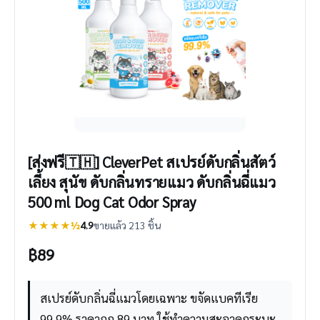
[ส่งฟรี🇹🇭] CleverPet สเปรย์ดับกลิ่นสัตว์
เลี้ยง สุนัข ดับกลิ่นทรายแมว ดับกลิ่นฉี่แมว
500 ml Dog Cat Odor Spray
★★★★½
4.9
ขายแล้ว 213 ชิ้น
฿
89
สเปรย์ดับกลิ่นฉี่แมวโดยเฉพาะ ขจัดแบคทีเรีย
99.9% ราคาถูก 89 บาท ใช้ทำความสะอาดกระบะ