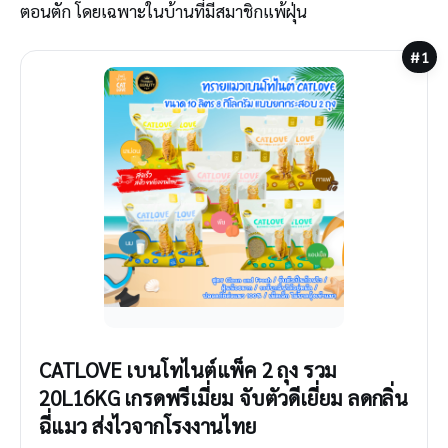
ตอนตัก โดยเฉพาะในบ้านที่มีสมาชิกแพ้ฝุ่น
#1
CATLOVE เบนโทไนต์แพ็ค 2 ถุง รวม
20L16KG เกรดพรีเมี่ยม จับตัวดีเยี่ยม ลดกลิ่น
ฉี่แมว ส่งไวจากโรงงานไทย