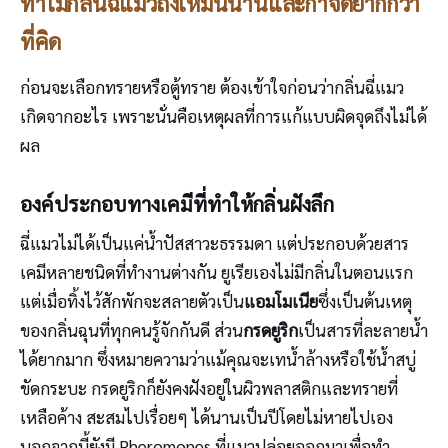
ทำไมกลิ่นฉี่แมวถึงเหม็นนานและกำจัดยากกว่า
ที่คิด
ก่อนจะเลือกทรายหรือตู้ทราย ต้องเข้าใจก่อนว่ากลิ่นฉี่แมว
เกิดจากอะไร เพราะนั่นคือเหตุผลที่การแก้แบบผิดจุดถึงไม่ได้
ผล
องค์ประกอบทางเคมีที่ทำให้กลิ่นฝังลึก
ฉี่แมวไม่ได้เป็นแค่น้ำปัสสาวะธรรมดา แต่ประกอบด้วยสาร
เคมีหลายชนิดที่ทำงานต่างกัน ยูเรียเองไม่มีกลิ่นในตอนแรก
แต่เมื่อทิ้งไว้สักพักจะสลายตัวเป็น
แอมโมเนีย
ซึ่งเป็นต้นเหตุ
ของกลิ่นฉุนที่ทุกคนรู้จักกันดี ส่วน
กรดยูริก
เป็นสารที่ละลายน้ำ
ได้ยากมาก ซึ่งหมายความว่าแม้คุณจะเทน้ำล้างหรือใช้น้ำสบู่
ขัดกระบะ กรดยูริกก็ยังคงฝังอยู่ในผิวพลาสติกและทรายที่
เหลือค้าง สะสมไปเรื่อยๆ ได้นานเป็นปีโดยไม่หายไปเอง
นอกจากนี้ยังมี Pheromones ที่แมวปล่อยออกมาเพื่อทำ