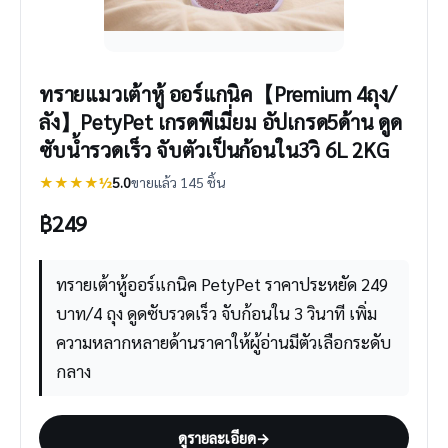
ทรายแมวเต้าหู้ ออร์แกนิค【Premium 4ถุง/
ลัง】PetyPet เกรดพีเมี่ยม อัปเกรด5ด้าน ดูด
ซับน้ำรวดเร็ว จับตัวเป็นก้อนใน3วิ 6L 2KG
★★★★½
5.0
ขายแล้ว 145 ชิ้น
฿
249
ทรายเต้าหู้ออร์แกนิค PetyPet ราคาประหยัด 249
บาท/4 ถุง ดูดซับรวดเร็ว จับก้อนใน 3 วินาที เพิ่ม
ความหลากหลายด้านราคาให้ผู้อ่านมีตัวเลือกระดับ
กลาง
ดูรายละเอียด
→