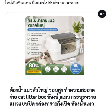
ใหม่เกิดขึ้นแทน คือแมวไปขับถ่ายนอกกระบะ
#6
ห้องน้ำแมวตัวใหญ่ ขอบสูง ทำความสะอาด
ง่าย cat litter box ห้องน้ำแมว กระบะทราย
แมวแบบปิด กล่องทรายกึ่งเปิด ห้องน้ำแมว