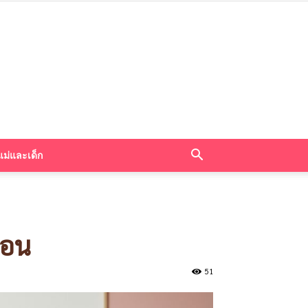
แม่และเด็ก
่นอน
51