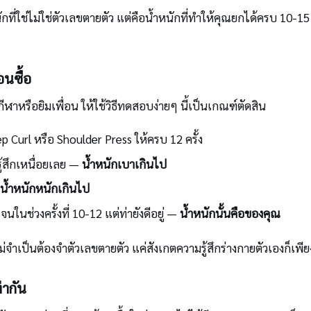
ี่ใช่ไม่ใช่ตัวเลขตายตัว แต่คือน้ำหนักที่ทำให้คุณยกได้ครบ 10-15 คร
อนซื้อ
ีฬาหรือยิมเพื่อน ให้ใช้วิธีทดสอบง่ายๆ นี้เป็นเกณฑ์ตัดสิน
ep Curl หรือ Shoulder Press ให้ครบ 12 ครั้ง
่รู้สึกเหนื่อยเลย —
น้ำหนักเบาเกินไป
น้ำหนักหนักเกินไป
เจนในช่วงครั้งที่ 10-12 แต่ท่ายังดีอยู่ —
น้ำหนักนั้นคือของคุณ
 ไม่จำเป็นต้องจำตัวเลขตายตัว แค่สังเกตความรู้สึกร่างกายตัวเองก็เพ
่ากัน