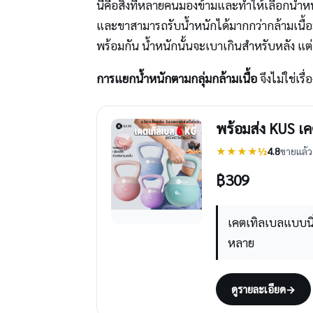
นี่คือสิ่งที่หลายคนมองข้ามและทำให้เลือกน้ำห
และขาสามารถรับน้ำหนักได้มากกว่ากล้ามเนื้อมั
พร้อมกัน น้ำหนักนั้นจะเบาเกินสำหรับหลัง แ
การแยกน้ำหนักตามกลุ่มกล้ามเนื้อ
จึงไม่ใช่เร
พร้อมส่ง KUS เคต
★★★★½
4.8
ขายแล้ว 
฿
309
เคตเทิลเบลแบบนิ่
หลาย
ดูรายละเอียด
→