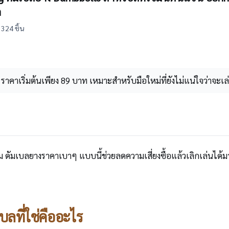
ก
324 ชิ้น
ราคาเริ่มต้นเพียง 89 บาท เหมาะสำหรับมือใหม่ที่ยังไม่แน่ใจว่าจะเล่น
งไหม ดัมเบลยางราคาเบาๆ แบบนี้ช่วยลดความเสี่ยงซื้อแล้วเลิกเล่นได้
บลที่ใช่คืออะไร