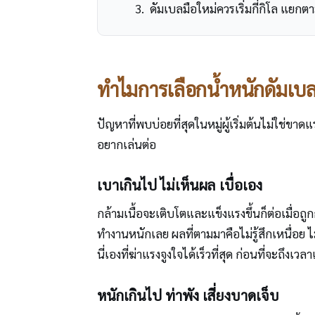
ดัมเบลมือใหม่ควรเริ่มกี่กิโล แยกต
ทำไมการเลือกน้ำหนักดัมเบลผ
ปัญหาที่พบบ่อยที่สุดในหมู่ผู้เริ่มต้นไม่ใช่ขา
อยากเล่นต่อ
เบาเกินไป ไม่เห็นผล เบื่อเอง
กล้ามเนื้อจะเติบโตและแข็งแรงขึ้นก็ต่อเมื่อถู
ทำงานหนักเลย ผลที่ตามมาคือไม่รู้สึกเหนื่อย 
นี่เองที่ฆ่าแรงจูงใจได้เร็วที่สุด ก่อนที่จะถึงเว
หนักเกินไป ท่าพัง เสี่ยงบาดเจ็บ