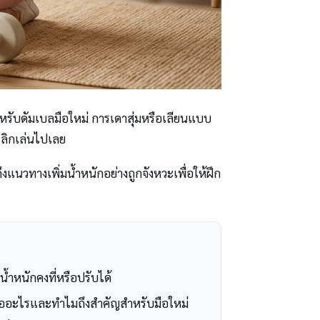
 สำหรับดัมเบลมือใหม่ การเดาสุ่มหรือเลียนแบบ
เลิกเล่นไปเลย
ึงแนวทางเพิ่มน้ำหนักอย่างถูกจังหวะเพื่อให้ฝึก
้ำหนักคงที่หรือปรับได้
ืออะไรและทำไมถึงสำคัญสำหรับมือใหม่