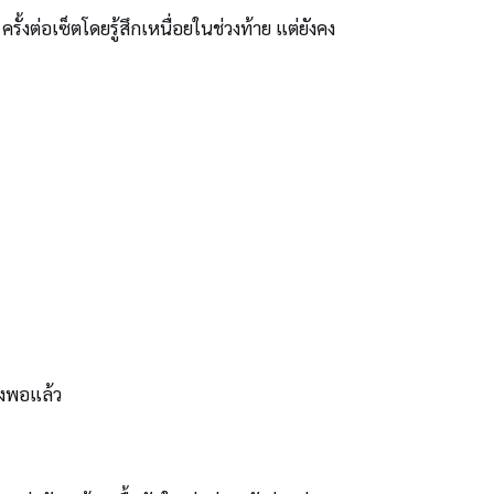
ั้งต่อเซ็ตโดยรู้สึกเหนื่อยในช่วงท้าย แต่ยังคง
ียงพอแล้ว