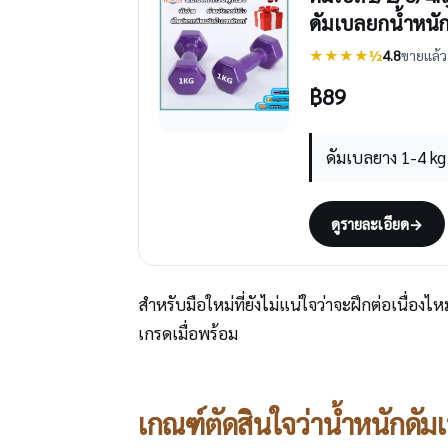
ดัมเบลยกน้ำหนั
★★★★½
4.8
ขายแล้ว 
฿
89
ดัมเบลยาง 1-4 kg 
ดูรายละเอียด
→
สำหรับมือใหม่ที่ยังไม่แน่ใจว่าจะฝึกต่อเนื่อ
เกรดเมื่อพร้อม
เกณฑ์ตัดสินใจว่าน้ำหนักดัมเ