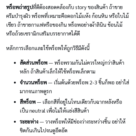
พร็อพถ่ายรูป
ที่ดีต้องสอดคล้องกับ story ของสินค้า ถ้าขาย
ครีมบำรุงผิว พร็อพที่เหมาะคือดอกไม้แห้ง ก้อนหิน หรือใบไม้
เขียว ถ้าขายกาแฟหรือของกิน พร็อพอย่างผ้าลินิน ช้อนไม้
หรือถ้วยเซรามิกเสริมบรรยากาศได้ดี
หลักการเลือกและใช้พร็อพให้ถูกวิธีมีดังนี้
สัดส่วนพร็อพ
— พร็อพรวมกันไม่ควรใหญ่กว่าสินค้า
หลัก ถ้าสินค้าเล็กให้ใช้พร็อพเล็กตาม
จำนวนพร็อพ
— เริ่มต้นด้วยพร็อพ 2-3 ชิ้นก็พอ อย่าใส่
มากจนภาพดูรก
สีพร็อพ
— เลือกสีที่อยู่ในโทนเดียวกับฉากหลังหรือ
เป็น neutral เพื่อไม่ให้แย่งสีสินค้า
ระยะห่าง
— วางพร็อพให้มีช่องว่างระหว่างชิ้น อย่าให้
ชิดกันเกินไปจนดูอึดอัด