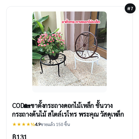
#7
COD🏡ขาตั้งกระถางดอกไม้เหล็ก ชั้นวาง
กระถางต้นไม้ สไตล์เรโทร พระคุณ วัสดุเหล็ก
★★★★½
4.9
ขายแล้ว 150 ชิ้น
฿
131