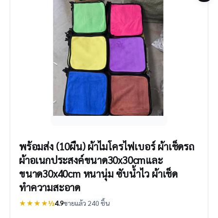
พร้อมส่ง (10ผืน) ผ้าไมโครไฟเบอร์ ผ้าเช็ดรถ
ผ้าอเนกประสงค์ขนาด30x30cmและ
ขนาด30x40cm หนานุ่ม ซับน้ำไว ผ้าเช็ด
ทำความสะอาด
★★★★½
4.9
ขายแล้ว 240 ชิ้น